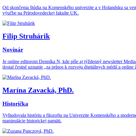
Od skončenia štúdia na Komenského univerzite a v Holandsku sa venu
výučbe na Prírodovedeckej fakulte UK.
Filip Struhárik
Novinár
Je online editorom Denníka N, kde píše aj týždenný newsletter Medi
dostal čestné uznanie „za prínos k rozvoju digitálnych médií a online ž
Marína Zavacká, PhD.
Historička
Vyštudovala históriu a filozofiu na Univerzite Komenského a moderné 
manipulácie historickej pamäti.