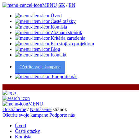
MENU
SK
/
EN
Úvod
Časté otázky
Komisia
Zoznam stránok
Kritéria zaradenia
Kto stojí za projektom
Blog
Kontakt
Ošetrite svoje kampane
Podporte nás
MENU
Odstránenie
/
Nahlásenie
stránok
Ošetrite svoje kampane
Podporte nás
Úvod
Časté otázky
Komisia