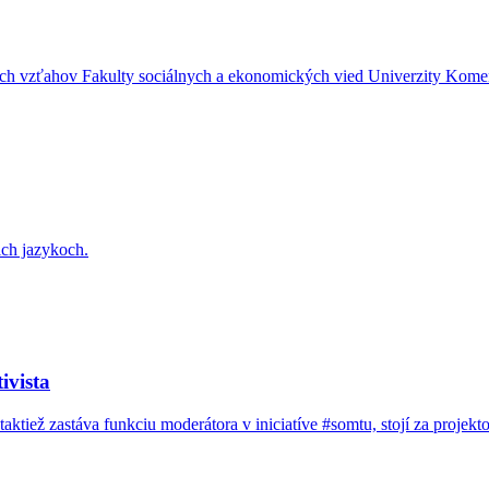
ch vzťahov Fakulty sociálnych a ekonomických vied Univerzity Komen
ich jazykoch.
ivista
aktiež zastáva funkciu moderátora v iniciatíve #somtu, stojí za proj