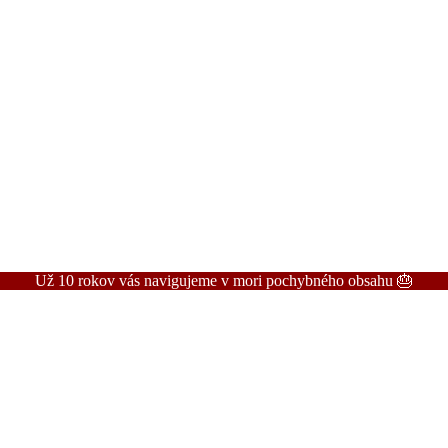
Už 10 rokov vás navigujeme v mori pochybného obsahu 🎂