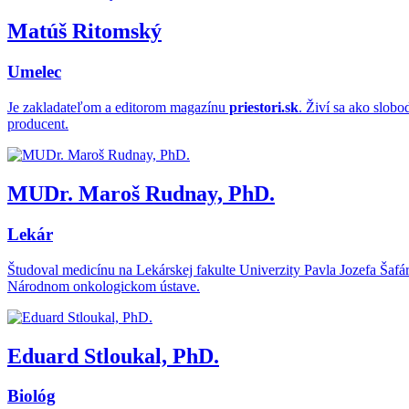
Matúš Ritomský
Umelec
Je zakladateľom a editorom magazínu
priestori.sk
. Živí sa ako slob
producent.
MUDr. Maroš Rudnay, PhD.
Lekár
Študoval medicínu na Lekárskej fakulte Univerzity Pavla Jozefa Šafár
Národnom onkologickom ústave.
Eduard Stloukal, PhD.
Biológ