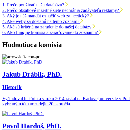
1.
Prečo používať našu databázu?
2.
Prečo obsahové inzertné siete nechránia zadávateľa reklamy?
3.
Aký je náš mandát označiť web za neetický?
4.
Aké weby sa dostanú na tento zoznam?
5.
Aké sú kritériá na zaradenie do našej databázy
6.
Ako funguje komisia a zaraďovanie do zoznamu?
Hodnotiaca komisia
Jakub Drábik, PhD.
Historik
Vyštudoval históriu a v roku 2014 získal na Karlovej univerzite v P
vybraným témam z dejín 20. storočia.
Pavol Hardoš, PhD.