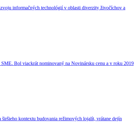
oju informačných technológií v oblasti diverzity živočíchov a
níku SME. Bol viackrát nominovaný na Novinársku cenu a v roku 2019
širšieho kontextu budovania režimových lojalít, vrátane dejín