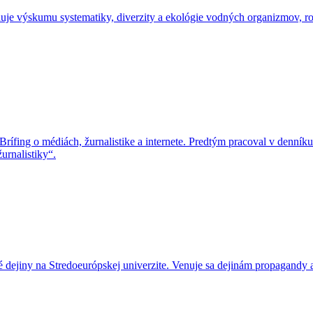
je výskumu systematiky, diverzity a ekológie vodných organizmov, rozv
aBrífing o médiách, žurnalistike a internete. Predtým pracoval v den
urnalistiky“.
dejiny na Stredoeurópskej univerzite. Venuje sa dejinám propagandy a 