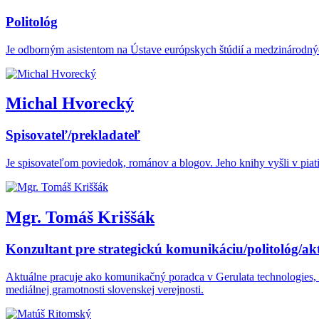
Politológ
Je odborným asistentom na Ústave európskych štúdií a medzinárodný
Michal Hvorecký
Spisovateľ/prekladateľ
Je spisovateľom poviedok, románov a blogov. Jeho knihy vyšli v piat
Mgr. Tomáš Kriššák
Konzultant pre strategickú komunikáciu/politológ/akt
Aktuálne pracuje ako komunikačný poradca v Gerulata technologies, t
mediálnej gramotnosti slovenskej verejnosti.