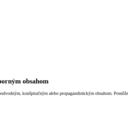
 sporným obsahom
 podvodným, konšpiračným alebo propagandistickým obsahom. Pomôžem