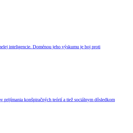
melej inteligencie. Doménou jeho výskumu je boj proti
prijímania konšpiračných teórií a tiež sociálnym dôsledkom