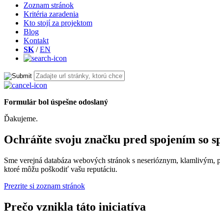
Zoznam stránok
Kritéria zaradenia
Kto stojí za projektom
Blog
Kontakt
SK
/
EN
Formulár bol úspešne odoslaný
Ďakujeme.
Ochráňte svoju značku pred spojením so
Sme verejná databáza webových stránok s neserióznym, klamlivým,
ktoré môžu poškodiť vašu reputáciu.
Prezrite si zoznam stránok
Prečo vznikla táto iniciatíva