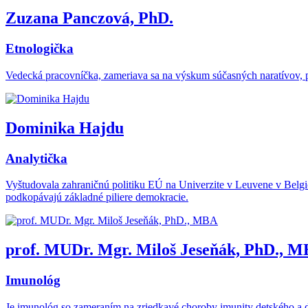
Zuzana Panczová, PhD.
Etnologička
Vedecká pracovníčka, zameriava sa na výskum súčasných naratívov, p
Dominika Hajdu
Analytička
Vyštudovala zahraničnú politiku EÚ na Univerzite v Leuvene v Belg
podkopávajú základné piliere demokracie.
prof. MUDr. Mgr. Miloš Jeseňák, PhD., 
Imunológ
Je imunológ so zameraním na zriedkavé choroby imunity detského a d