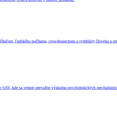
 počítačom, ľudského počítania, crowdsourcingu a symbiózy človeka a u
e SAV, kde sa venuje prevažne výskumu psychologických mechanizmov 