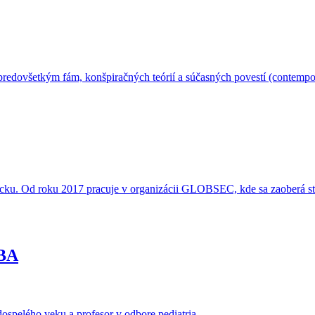
redovšetkým fám, konšpiračných teórií a súčasných povestí (contempo
icku. Od roku 2017 pracuje v organizácii GLOBSEC, kde sa zaoberá st
MBA
ospelého veku a profesor v odbore pediatria.