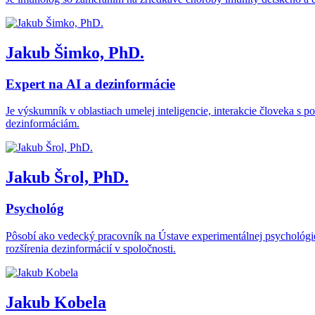
Jakub Šimko, PhD.
Expert na AI a dezinformácie
Je výskumník v oblastiach umelej inteligencie, interakcie človeka s
dezinformáciám.
Jakub Šrol, PhD.
Psychológ
Pôsobí ako vedecký pracovník na Ústave experimentálnej psychológi
rozšírenia dezinformácií v spoločnosti.
Jakub Kobela