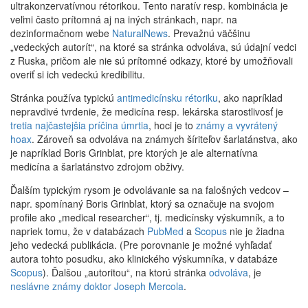
ultrakonzervatívnou rétorikou. Tento naratív resp. kombinácia je
veľmi často prítomná aj na iných stránkach, napr. na
dezinformačnom webe
NaturalNews
. Prevažnú väčšinu
„vedeckých autorít“, na ktoré sa stránka odvoláva, sú údajní vedci
z Ruska, pričom ale nie sú prítomné odkazy, ktoré by umožňovali
overiť si ich vedeckú kredibilitu.
Stránka používa typickú
antimedicínsku rétoriku
, ako napríklad
nepravdivé tvrdenie, že medicína resp. lekárska starostlivosť je
tretia najčastejšia príčina úmrtia
, hoci je to
známy a vyvrátený
hoax
. Zároveň sa odvoláva na známych šíriteľov šarlatánstva, ako
je napríklad Boris Grinblat, pre ktorých je ale alternatívna
medicína a šarlatánstvo zdrojom obživy.
Ďalším typickým rysom je odvolávanie sa na falošných vedcov –
napr. spomínaný Boris Grinblat, ktorý sa označuje na svojom
profile ako „medical researcher“, tj. medicínsky výskumník, a to
napriek tomu, že v databázach
PubMed
a
Scopus
nie je žiadna
jeho vedecká publikácia. (Pre porovnanie je možné vyhľadať
autora tohto posudku, ako klinického výskumníka, v databáze
Scopus
). Ďalšou „autoritou“, na ktorú stránka
odvoláva
, je
neslávne známy doktor Joseph Mercola
.