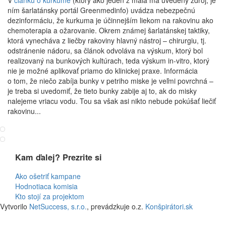
ním šarlatánsky portál Greenmedinfo) uvádza nebezpečnú
dezinformáciu, že kurkuma je účinnejším liekom na rakovinu ako
chemoterapia a ožarovanie. Okrem známej šarlatánskej taktiky,
ktorá vynecháva z liečby rakoviny hlavný nástroj – chirurgiu, tj.
odstránenie nádoru, sa článok odvoláva na výskum, ktorý bol
realizovaný na bunkových kultúrach, teda výskum in-vitro, ktorý
nie je možné aplikovať priamo do klinickej praxe. Informácia
o tom, že niečo zabíja bunky v petriho miske je veľmi povrchná –
je treba si uvedomiť, že tieto bunky zabije aj to, ak do misky
nalejeme vriacu vodu. Tou sa však asi nikto nebude pokúšať liečiť
rakovinu...
Kam ďalej? Prezrite si
Ako ošetriť kampane
Hodnotiaca komisia
Kto stojí za projektom
Vytvorilo
NetSuccess, s.r.o.
, prevádzkuje o.z.
Konšpirátori.sk