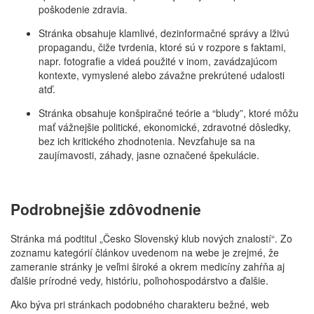
poškodenie zdravia.
Stránka obsahuje klamlivé, dezinformačné správy a lživú
propagandu, čiže tvrdenia, ktoré sú v rozpore s faktami,
napr. fotografie a videá použité v inom, zavádzajúcom
kontexte, vymyslené alebo závažne prekrútené udalosti
atď.
Stránka obsahuje konšpiračné teórie a “bludy”, ktoré môžu
mať vážnejšie politické, ekonomické, zdravotné dôsledky,
bez ich kritického zhodnotenia. Nevzťahuje sa na
zaujímavosti, záhady, jasne označené špekulácie.
Podrobnejšie zdôvodnenie
Stránka má podtitul „Česko Slovenský klub nových znalostí“. Zo
zoznamu kategórií článkov uvedenom na webe je zrejmé, že
zameranie stránky je veľmi široké a okrem medicíny zahŕňa aj
ďalšie prírodné vedy, históriu, poľnohospodárstvo a ďalšie.
Ako býva pri stránkach podobného charakteru bežné, web