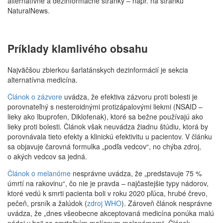
alternatívne a dezinformačné stránky – napr. na stránku
NaturalNews.
Príklady klamlivého obsahu
Najväčšou zbierkou šarlatánskych dezinformácií je sekcia
alternatívna medicína.
Článok o zázvore
uvádza, že efektiva zázvoru proti bolesti je
porovnateľný s nesteroidnými protizápalovými liekmi (NSAID –
lieky ako Ibuprofen, Diklofenak), ktoré sa bežne používajú ako
lieky proti bolesti. Článok však neuvádza žiadnu štúdiu, ktorá by
porovnávala tieto efekty a klinickú efektivitu u pacientov. V článku
sa objavuje čarovná formulka „podľa vedcov“, no chýba zdroj,
o akých vedcov sa jedná.
Článok o melanóme
nesprávne uvádza, že „predstavuje 75 %
úmrtí na rakovinu“, čo nie je pravda – najčastejšie typy nádorov,
ktoré vedú k smrti pacienta boli v roku 2020 pľúca, hrubé črevo,
pečeň, prsník a žalúdok (
zdroj WHO
). Zároveň článok nesprávne
uvádza, že „dnes všeobecne akceptovaná medicína ponúka malú
nádej v boji so smrteľným malígnym melanómom“. Článok