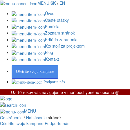
MENU
SK
/
EN
Úvod
Časté otázky
Komisia
Zoznam stránok
Kritéria zaradenia
Kto stojí za projektom
Blog
Kontakt
Ošetrite svoje kampane
Podporte nás
Už 10 rokov vás navigujeme v mori pochybného obsahu 🎂
MENU
Odstránenie
/
Nahlásenie
stránok
Ošetrite svoje kampane
Podporte nás