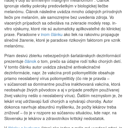
ignoruje všetky pokroky predovšetkým v biologickej liečbe
melanómu. Článok následne uvádza mnoho údajných prírodných
liečiv pre melanóm, ale samozrejme bez uvedenia zdroja. Vo
viacerých prípadoch sa odvoláva na zvieracie modely resp. in-
vitro výskumy, ktoré nie sú automaticky aplikovateľné do klinickej
praxe. Paradoxne v
inom článku
ako liek na rakovinu propaguje
slnečné žiarenie, ktoré je paradoxe rizikovým faktorom pre vznik
melanómu.
Priam desivú zbierku nebezpečných šarlatánskych dezinformácií
prezentuje
článok
o tom, prečo sa údajne rodí toľko chorých detí.
V tomto článku autor uvádza závažné antivakcinačné
dezinformácie, napr. že vakcína proti poliomyelitíde obsahuje
priamo neoslabený vírus poliomyelitídy (čo nie je pravda –
v súčasnosti sa dominantne používa inaktivovaná vakcína, ktorá
neobsahuje živých pôvodcov a aj v prípade predtým používanej
živej vakcíny nešlo o neoslabený vírus). Ďalším nezmyslom je, že
lekári vraj udržiavajú ľudí chorých a vytvárajú choroby. Autor
dokonca navrhuje absurdnú myšlienku, že počty lekárov treba
znižovať – čo je v rozpore so súčasnou situáciou, kde napr. na
Slovensku je lekárov a zdravotníkov kritický nedostatok.
V
článku o kurkume
(ktorý ako jeden z mála má uvedený zdroj, je