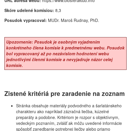
URL adresa webu:
https://www.biosferaklub.info
Skóre udelené komisiou:
8,3
Posudok vypracoval:
MUDr. Maroš Rudnay, PhD.
Upozornenie: Posudok je osobným vyjadrením
konkrétneho člena komisie k predmetnému webu. Posudok
bol vypracovaný až po nezávislom hodnotení webu
jednotlivými členmi komisie a nevyjadruje názor celej
komisie.
Zistené kritériá pre zaradenie na zoznam
Stránka obsahuje materiály podvodného a šarlatánskeho
charakteru ako napríklad zázračná liečba, kúzelné
preparáty a podobne. Kritériom je rozpor s objektívnym,
vedeckým poznaním, zvlášť ak môžu uvedené informácie
spôsobiť zanedbanie potrebnej liečby alebo priamo