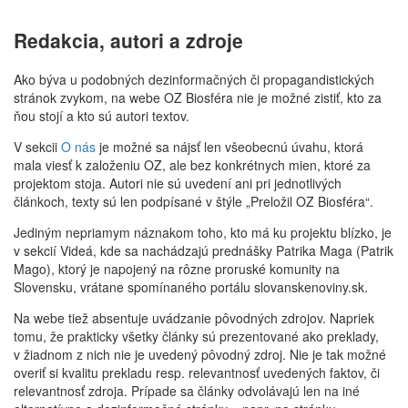
Redakcia, autori a zdroje
Ako býva u podobných dezinformačných či propagandistických
stránok zvykom, na webe OZ Biosféra nie je možné zistiť, kto za
ňou stojí a kto sú autori textov.
V sekcii
O nás
je možné sa nájsť len všeobecnú úvahu, ktorá
mala viesť k založeniu OZ, ale bez konkrétnych mien, ktoré za
projektom stoja. Autori nie sú uvedení ani pri jednotlivých
článkoch, texty sú len podpísané v štýle „Preložil OZ Biosféra“.
Jediným nepriamym náznakom toho, kto má ku projektu blízko, je
v sekcií Videá, kde sa nachádzajú prednášky Patrika Maga (Patrik
Mago), ktorý je napojený na rôzne proruské komunity na
Slovensku, vrátane spomínaného portálu slovanskenoviny.sk.
Na webe tiež absentuje uvádzanie pôvodných zdrojov. Napriek
tomu, že prakticky všetky články sú prezentované ako preklady,
v žiadnom z nich nie je uvedený pôvodný zdroj. Nie je tak možné
overiť si kvalitu prekladu resp. relevantnosť uvedených faktov, či
relevantnosť zdroja. Prípade sa články odvolávajú len na iné