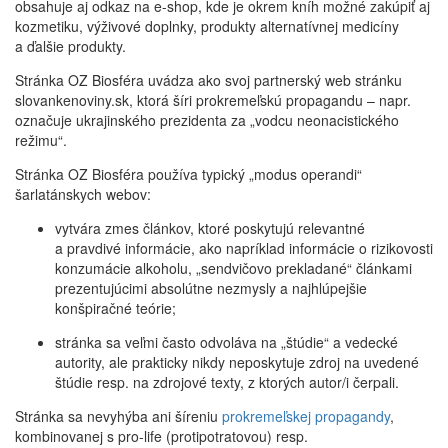
obsahuje aj odkaz na e-shop, kde je okrem kníh možné zakúpiť aj
kozmetiku, výživové doplnky, produkty alternatívnej medicíny
a ďalšie produkty.
Stránka OZ Biosféra uvádza ako svoj partnerský web stránku
slovankenoviny.sk, ktorá šíri prokremeľskú propagandu – napr.
označuje ukrajinského prezidenta za „vodcu neonacistického
režimu“.
Stránka OZ Biosféra používa typický „modus operandi“
šarlatánskych webov:
vytvára zmes článkov, ktoré poskytujú relevantné
a pravdivé informácie, ako napríklad informácie o rizikovosti
konzumácie alkoholu, „sendvičovo prekladané“ článkami
prezentujúcimi absolútne nezmysly a najhlúpejšie
konšpiračné teórie;
stránka sa veľmi často odvoláva na „štúdie“ a vedecké
autority, ale prakticky nikdy neposkytuje zdroj na uvedené
štúdie resp. na zdrojové texty, z ktorých autor/i čerpali.
Stránka sa nevyhýba ani šíreniu
prokremeľskej propagandy
,
kombinovanej s pro-life (protipotratovou) resp.