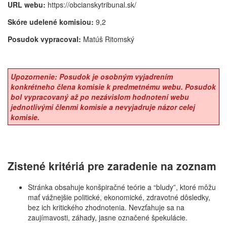
URL webu:
https://obcianskytribunal.sk/
Skóre udelené komisiou:
9,2
Posudok vypracoval:
Matúš Ritomský
Upozornenie: Posudok je osobným vyjadrením
konkrétneho člena komisie k predmetnému webu. Posudok
bol vypracovaný až po nezávislom hodnotení webu
jednotlivými členmi komisie a nevyjadruje názor celej
komisie.
Zistené kritériá pre zaradenie na zoznam
Stránka obsahuje konšpiračné teórie a “bludy”, ktoré môžu
mať vážnejšie politické, ekonomické, zdravotné dôsledky,
bez ich kritického zhodnotenia. Nevzťahuje sa na
zaujímavosti, záhady, jasne označené špekulácie.