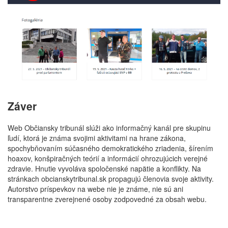
Záver
Web Občiansky tribunál slúži ako informačný kanál pre skupinu
ľudí, ktorá je známa svojimi aktivitami na hrane zákona,
spochybňovaním súčasného demokratického zriadenia, šírením
hoaxov, konšpiračných teórií a informácií ohrozujúcich verejné
zdravie. Hnutie vyvoláva spoločenské napätie a konflikty. Na
stránkach obcianskytribunal.sk propagujú členovia svoje aktivity.
Autorstvo príspevkov na webe nie je známe, nie sú ani
transparentne zverejnené osoby zodpovedné za obsah webu.