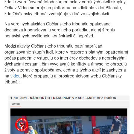
kde je zverejňovaná fotodokumentácia z verejných akcií skupiny.
Odkaz Video smeruje na platformu na zdieľanie videí Bitchute,
kde Občiansky tribunál zverejňuje videá zo svojich akcií.
Na verejných akciách Občianskeho tribunálu opakovane
dochádza k porušovaniu verejného poriadku, ale aj šíreniu
nenávistných myšlienok, konšpirácií či neprávd.
Medzi aktivity Občianskeho tribunálu patrí napríklad
organizovanie skupín ľudí, ktoré v rozpore s platnými opatreniami
počas pandémie vstupujú do interiérov obchodov s neprekrytými
dýchacími cestami, čím vyvolávajú konflikty a úmyselne ohrozujú
životy a zdravie spoluobčanov. Jedna z týchto akcií je zachytená
na
videu
, ktoré propagujú aj prostredníctvom webu Občiansky
tribunál: