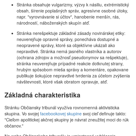
Stránka obsahuje vulgarizmy, výzvy k násiliu, extrémistický
obsah, šírenie poplašných správ, agresívne osobné útoky,
napr. "vyrovnávanie si účtov", hanobenie menšín, rás,
národností, náboženských skupín atď.
Stránka nerešpektuje základné zásady novinárskej etiky:
neuverejňuje opravné správy, ponecháva dostupné a
neopravené správy, ktoré sa objektívne ukázali ako
nepravdivé. Stránka nemá jasného vlastníka a autorov
(ochrana zdrojov a možnosť pseudonymov sa rešpektuje),
stránka neuverejňuje prípadné reakcie dotknutej strany,
hrubým spôsobom mieša správy a komentáre, opakovane
publikuje šokujúce nepravdivé tvrdenia za účelom zvýšenia
návštevnosti, ktoré však obratom opravuje, atď.
Základná charakteristika
Stránku Občiansky tribunál využíva rovnomenná aktivisticka
skupina. Vo svojej
facebookovej skupine
svoj cieľ definuje takto:
"Cieľom apolitickej akčnej skupiny je návrat zneužitej moci do rúk
občanov."
Na webe Občianskeho tribunálu je umiestnené vyhlásenie,