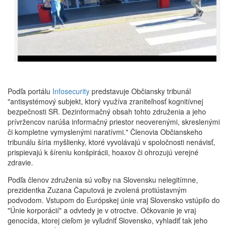
Podľa portálu
Infosecurity
predstavuje Občiansky tribunál
"antisystémový subjekt, ktorý využíva zraniteľnosť kognitívnej
bezpečnosti SR. Dezinformačný obsah tohto združenia a jeho
prívržencov narúša informačný priestor neoverenými, skreslenými
či kompletne vymyslenými naratívmi." Členovia Občianskeho
tribunálu šíria myšlienky, ktoré vyvolávajú v spoločnosti nenávisť,
prispievajú k šíreniu konšpirácii, hoaxov či ohrozujú verejné
zdravie.
Podľa členov združenia sú voľby na Slovensku nelegitímne,
prezidentka Zuzana Čaputová je zvolená protiústavným
podvodom. Vstupom do Európskej únie vraj Slovensko vstúpilo do
"Únie korporácií" a odvtedy je v otroctve. Očkovanie je vraj
genocída, ktorej cieľom je vyľudniť Slovensko, vyhladiť tak jeho