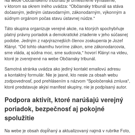
v ktorom sa okrem iného uvádza: "Občiansky tribunál sa stáva
dočasným, jediným ústavodarným, zákonodarným, výkonným a
súdnym orgánom počas stavu ústavnej núdze."
Táto skupina organizuje verejné akcie, na ktorých spochybňuje
platný právny poriadok a demokratické zriadenie v jeho súčasnej
podobe. Jedným z najvýraznejších členov zoskupenia je Jozef
Klányi. "Od tohto okamihu tvoríme zákon, sme zákonodarcovia,
sme vláda, aj súdna moc, sme sudcovia," hovorí Klányi na videu,
ktoré je zverejnené na webe Občiansky tribunál.
Samotná stránka uvádza ako jediný kontakt emailovú adresu
a kontaktný formulár. Nie je jasné, kto nesie za obsah webu
zodpovednosť, pod prehlásením s názvom "Spoločenská zmluva",
ktoré predstavuje akýsi manifest skupiny, nie je podpísaný autor.
Podpora aktivít, ktoré narúšajú verejný
poriadok, bezpečnosť aj pokojné
spolužitie
Na webe je obsah dopĺňaný a aktualizovaný najmä v rubrike Foto,