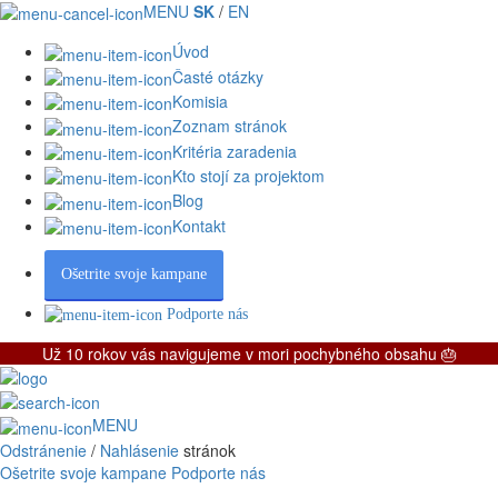
MENU
SK
/
EN
Úvod
Časté otázky
Komisia
Zoznam stránok
Kritéria zaradenia
Kto stojí za projektom
Blog
Kontakt
Ošetrite svoje kampane
Podporte nás
Už 10 rokov vás navigujeme v mori pochybného obsahu 🎂
MENU
Odstránenie
/
Nahlásenie
stránok
Ošetrite svoje kampane
Podporte nás