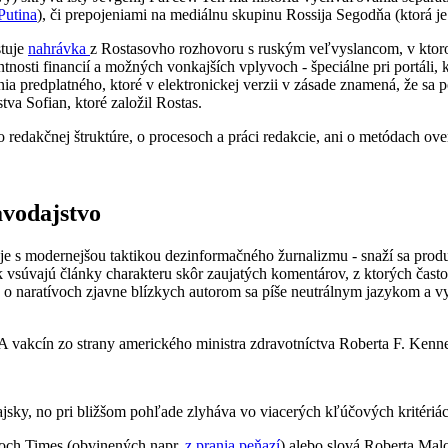
Putina
), či prepojeniami na mediálnu skupinu Rossija Segodňa (ktorá j
stuje
nahrávka
z Rostasovho rozhovoru s ruským veľvyslancom, v ktorom
tnosti financií a možných vonkajších vplyvoch - špeciálne pri portáli, 
a predplatného, ktoré v elektronickej verzii v zásade znamená, že sa p
tva Sofian, ktoré založil Rostas.
edakčnej štruktúre, o procesoch a práci redakcie, ani o metódach over
avodajstvo
e s modernejšou taktikou dezinformačného žurnalizmu - snaží sa produ
vsúvajú články charakteru skôr zaujatých komentárov, z ktorých často 
 naratívoch zjavne blízkych autorom sa píše neutrálnym jazykom a vyn
 vakcín zo strany amerického ministra zdravotníctva Roberta F. Kenn
sky, no pri bližšom pohľade zlyháva vo viacerých kľúčových kritériách 
poch Times (obvinených napr.
z prania peňazí
) alebo slová Roberta Ma