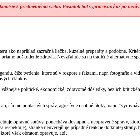
omisie k predmetnému webu. Posudok bol vypracovaný až po nezávis
teru ako napríklad zázračná liečba, kúzelné preparáty a podobne. Kri
 priamo poškodenie zdravia. Nevzťahuje sa na tradičné alternatívne spô
andu, čiže tvrdenia, ktoré sú v rozpore s faktami, napr. fotografie a
ových článkov.
vážnejšie politické, ekonomické, zdravotné dôsledky, bez ich kritické
sah, šírenie poplašných správ, agresívne osobné útoky, napr. "vyrovná
rejňuje opravné správy, ponecháva dostupné a neopravené správy, ktoré
a rešpektuje), stránka neuverejňuje prípadné reakcie dotknutej stran
 ktoré však obratom opravuje, atď.