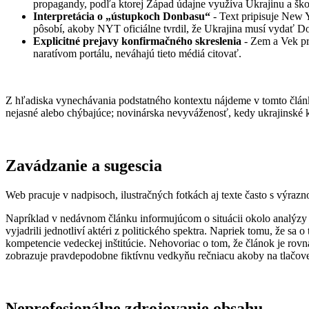
propagandy, podľa ktorej Západ údajne využíva Ukrajinu a šk
Interpretácia o „ústupkoch Donbasu“
- Text pripisuje New Y
pôsobí, akoby NYT oficiálne tvrdil, že Ukrajina musí vydať D
Explicitné prejavy konfirmačného skreslenia
- Zem a Vek pr
naratívom portálu, neváhajú tieto médiá citovať.
Z hľadiska vynechávania podstatného kontextu nájdeme v tomto článku
nejasné alebo chýbajúce; novinárska nevyváženosť, kedy ukrajinské k
Zavádzanie a sugescia
Web pracuje v nadpisoch, ilustračných fotkách aj texte často s výrazn
Napríklad v nedávnom článku informujúcom o situácii okolo analýzy 
vyjadrili jednotliví aktéri z politického spektra. Napriek tomu, že s
kompetencie vedeckej inštitúcie. Nehovoriac o tom, že článok je rov
zobrazuje pravdepodobne fiktívnu vedkyňu rečniacu akoby na tlačove
Neprofesionálne zdrojovanie obsahu