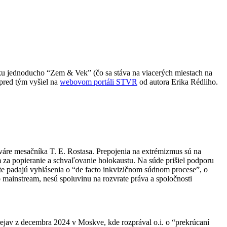
nku jednoducho “Zem & Vek” (čo sa stáva na viacerých miestach na
 pred tým vyšiel na
webovom portáli STVR
od autora Erika Rédliho.
váre mesačníka T. E. Rostasa. Prepojenia na extrémizmus sú na
 za popieranie a schvaľovanie holokaustu. Na súde prišiel podporu
te padajú vyhlásenia o “de facto inkvizičnom súdnom procese”, o
 mainstream, nesú spoluvinu na rozvrate práva a spoločnosti
prejav z decembra 2024 v Moskve, kde rozprával o.i. o “prekrúcaní