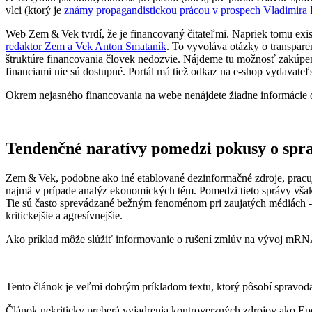
vlci (ktorý je
známy propagandistickou prácou v prospech Vladimira 
Web Zem & Vek tvrdí, že je financovaný čitateľmi. Napriek tomu exi
redaktor Zem a Vek Anton Smataník
. To vyvoláva otázky o transparen
štruktúre financovania človek nedozvie. Nájdeme tu možnosť zakúpeni
financiami nie sú dostupné. Portál má tiež odkaz na e-shop vydavateľs
Okrem nejasného financovania na webe nenájdete žiadne informácie o r
Tendenčné naratívy pomedzi pokusy o spr
Zem & Vek, podobne ako iné etablované dezinformačné zdroje, pracuj
najmä v prípade analýz ekonomických tém. Pomedzi tieto správy však 
Tie sú často sprevádzané bežným fenoménom pri zaujatých médiách - o
kritickejšie a agresívnejšie.
Ako príklad môže slúžiť informovanie o rušení zmlúv na vývoj mRNA
Tento článok je veľmi dobrým príkladom textu, ktorý pôsobí spravodaj
Článok nekriticky preberá vyjadrenia kontroverzných zdrojov ako E