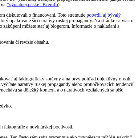
e na
“výplatnej páske” Kremľa
).
 diskutovali o financovaní. Toto stretnutie
potvrdil aj bývalý
ktorý opakovane šíri naratívy ruskej propagandy. Na stránke sa viac o
o zakúpení môžete stať aj blogerom. Informácie o nakladaní s
ovania či revízie obsahu.
kovať aj faktograficky správny a na prvý pohľad objektívny obsah,
vyčítate naratívy ruskej propagandy alebo protiočkovacích tendencií.
echáva sa dôležitý kontext, a o naratívoch vzdialených sa píše
edyho.
faktografie a novinárskej poctivosti.
lonea. Ten často sám seba prezentuje ako “vynálezcu mRNA vakcín”