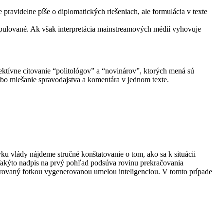
pravidelne píše o diplomatických riešeniach, ale formulácia v texte
pulované. Ak však interpretácia mainstreamových médií vyhovuje
ktívne citovanie “politológov” a “novinárov”, ktorých mená sú
ebo miešanie spravodajstva a komentára v jednom texte.
 vlády nájdeme stručné konštatovanie o tom, ako sa k situácii
?” Takýto nadpis na prvý pohľad podsúva rovinu prekračovania
strovaný fotkou vygenerovanou umelou inteligenciou. V tomto prípade