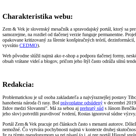
Charakteristika webu:
Zem & Vek je slovenský mesačník a spravodajský portál, ktorý sa pr
samozrejme, na rozdiel od tlačenej verzie funguje permanentne. Proje
opakovane kritizovaný za šírenie konšpiračných teórií, dezinformácií
vyvrátio
CEDMO
).
Web pôvodne slúžil najmä ako e‑shop a podpora tlačenej formy, neskôr
obsah vrátane videí a blogov, pričom jeho štýl často odráža silnú te
Redakcia:
Problematickou je už osoba zakladateľa a najvýraznejšej postavy Tibo
hanobenia národa či rasy. Bol
právoplatne odsúdený
v decembri 2019 
židov medzi Slovanmi”. Má za sebou aj
prehratý súd
s Jánom Benčíkom
jeho slov) potvrdili pravdivosť tvrdení, Rostas ignoroval súdne výz
Portál Zem & Vek pracuje pri článkoch často s menami autorov. Dôleži
nemožné. Čo vytvára pochybnosti najmä v kontexte druhej skutočnost
že za týmto pseudonymom sa pri písaní (o.i. aj pre portál Hlavné sp