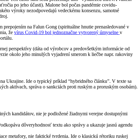
aťročia po jeho účasti). Malone bol počas pandémie covidu-
 takéto výroky nezodpovedajú vedeckému konsenzu, samotné
roj.
ým prepojením na Falun Gong (spirituálne hnutie prenasledované v
nia, že
vírus Covid-19 bol jednoznačne vytvorený úmyselne
v
ortálu.
rnej perspektívy (dáta od výrobcov a predovšetkým informácie od
rzie okolo jeho minulých vyjadrení smerom k liečbe napr. rakoviny
a Ukrajine. Ide o typický príklad “hybridného článku”. V texte sa
kých aktívach, správa o sankciách proti ruským a proruským osobám).
“ iných kandidátov, nie je podložené žiadnymi verejne dostupnými
. Podkopáva dôveryhodnosť textu ako správy a ukazuje jasnú agendu
 metafory, nie faktické tvrdenia. Ide o klasickú rétoriku ruskej