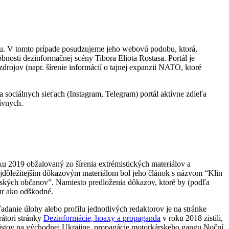
tou. V tomto prípade posudzujeme jeho webovú podobu, ktorá,
bnosti dezinformačnej scény Tibora Eliota Rostasa. Portál je
drojov (napr. šírenie informácií o tajnej expanzii NATO, ktoré
 sociálnych sieťach (Instagram, Telegram) portál aktívne zdieľa
tívnych.
oku 2019 obžalovaný zo šírenia extrémistických materiálov a
Najdôležitejším dôkazovým materiálom bol jeho článok s názvom “Klin
nských občanov”. Namiesto predloženia dôkazov, ktoré by (podľa
ur ako odškodné.
danie úlohy alebo profilu jednotlivých redaktorov je na stránke
átori stránky
Dezinformácie, hoaxy a propaganda
v roku 2018 zistili,
ratistov na východnej Ukrajine, propagácie motorkárskeho gangu Noční