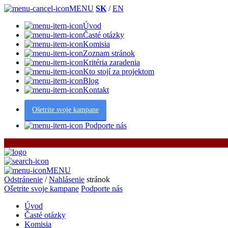
MENU
SK
/
EN
Úvod
Časté otázky
Komisia
Zoznam stránok
Kritéria zaradenia
Kto stojí za projektom
Blog
Kontakt
Ošetrite svoje kampane
Podporte nás
MENU
Odstránenie
/
Nahlásenie
stránok
Ošetrite svoje kampane
Podporte nás
Úvod
Časté otázky
Komisia