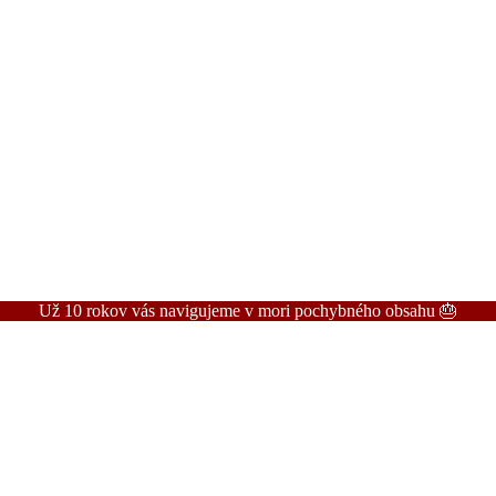
Už 10 rokov vás navigujeme v mori pochybného obsahu 🎂