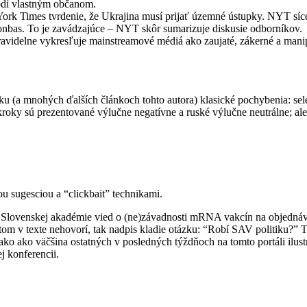
odí vlastným občanom.
ork Times tvrdenie, že Ukrajina musí prijať územné ústupky. NYT síce 
onbas. To je zavádzajúce – NYT skôr sumarizuje diskusie odborníkov.
avidelne vykresľuje mainstreamové médiá ako zaujaté, zákerné a mani
 (a mnohých ďalších článkoch tohto autora) klasické pochybenia: sele
roky sú prezentované výlučne negatívne a ruské výlučne neutrálne; al
ou sugesciou a “clickbait” technikami.
Slovenskej akadémie vied o (ne)závadnosti mRNA vakcín na objednávku
a o tom v texte nehovorí, tak nadpis kladie otázku: “Robí SAV politiku
nako ako väčšina ostatných v posledných týždňoch na tomto portáli ilu
j konferencii.