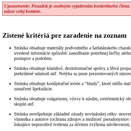
Upozornenie: Posudok je osobným vyjadrením konkrétneho člena k
názor celej komisie.
Zistené kritériá pre zaradenie na zoznam
Stránka obsahuje materiály podvodného a šarlatánskeho charak
uvedené informácie spôsobiť zanedbanie potrebnej liečby alebo
postupov a podobne.
Stránka obsahuje klamlivé, dezinformačné správy a lživú propag
prekrútené udalosti atď. Netýka sa jasne prezentovaných názor
Stránka obsahuje konšpiračné teórie a “bludy”, ktoré môžu mať 
označené špekulácie.
Stránka obsahuje vulgarizmy, výzvy k násiliu, extrémistický ob
skupín atď.
Stránka nerešpektuje základné zásady novinárskej etiky: neuve
vlastníka a autorov (ochrana zdrojov a možnosť pseudonymov s
šokujúce nepravdivé tvrdenia za účelom zvýšenia návštevnosti,