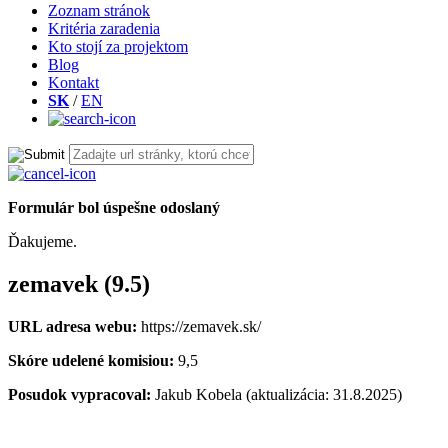
Zoznam stránok
Kritéria zaradenia
Kto stojí za projektom
Blog
Kontakt
SK
/
EN
Formulár bol úspešne odoslaný
Ďakujeme.
zemavek (9.5)
URL adresa webu:
https://zemavek.sk/
Skóre udelené komisiou:
9,5
Posudok vypracoval:
Jakub Kobela (aktualizácia: 31.8.2025)