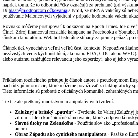
napriek tomu, že to odborníci*čky označujú za prehnané (pri výskume
19
hlasným odporcom očkovania
a tvrdil, že mRNA vakcíny sú nebe
používanie Maloneových vyjadrení v prípade hodnotenia vakcín ukazu
Rovnako môžeme pristupovať k odkazom na Epoch Times. Ide o veľm
Číne). Zdroj financoval rozsiahle kampane na Facebooku a Youtube, k
čínskom laboratóriu. Web bol federálne stíhaný za pranie peňazí, p
Článok tiež vynecháva veľmi veľkú časť kontextu. Nepoužíva žiadne 
nezávislých vedeckých inštitúcií, ako napr. FDA, CDC alebo WHO). V
alebo autizmu (znižujúce relevanciu jeho expertízy), ako aj jeho výra
Príkladom rozdielneho prístupu je článok autora s pseudonymom Eugen
nachádzajú informácie, ktoré môžeme považovať za faktograficky spr
Tieto informácie sú prebraté z oficiálnych komuniké, zahraničných m
Text je ale pretkaný množstvom manipulatívnych tvrdení:
Zalužnyj a britský „patrón“
- Tvrdenie, že Valerij Zalužnyj 
zdrojmi. Ide o konšpiračné rámcovanie, ktoré zodpovedá ruský
Slovné útoky na Zelenského
- Použitie slov ako „profesionál
autora.
Obraz Západu ako cynického manipulátora
- Pasáže o Euró