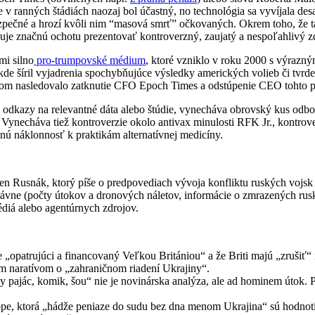
 v ranných štádiách naozaj bol účastný, no technológia sa vyvíjala des
zpečné a hrozí kvôli nim “masová smrť” očkovaných. Okrem toho, že
je značnú ochotu prezentovať kontroverzný, zaujatý a nespoľahlivý zd
i silno
pro-trumpovské médium
, ktoré vzniklo v roku 2000 s výrazn
de šíril vyjadrenia spochybňujúce výsledky amerických volieb či tvrde
o čom nasledovalo zatknutie CFO Epoch Times a odstúpenie CEO tohto p
odkazy na relevantné dáta alebo štúdie, vynecháva obrovský kus odbo
ynecháva tiež kontroverzie okolo antivax minulosti RFK Jr., kontrove
znú náklonnosť k praktikám alternatívnej medicíny.
 Rusnák, ktorý píše o predpovediach vývoja konfliktu ruských vojsk n
ávne (počty útokov a dronových náletov, informácie o zmrazených rus
édiá alebo agentúrnych zdrojov.
je „opatrujúci a financovaný Veľkou Britániou“ a že Briti majú „zrušiť
m naratívom o „zahraničnom riadení Ukrajiny“.
ny pajác, komik, šou“ nie je novinárska analýza, ale ad hominem útok
pe, ktorá „há­dže peniaze do sudu bez dna menom Ukrajina“ sú hodnotiace