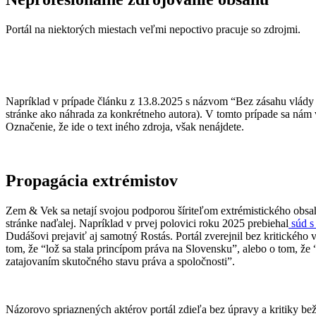
Portál na niektorých miestach veľmi nepoctivo pracuje so zdrojmi.
Napríklad v prípade článku z 13.8.2025 s názvom “Bez zásahu vlády 
stránke ako náhrada za konkrétneho autora). V tomto prípade sa nám 
Označenie, že ide o text iného zdroja, však nenájdete.
Propagácia extrémistov
Zem & Vek sa netají svojou podporou šíriteľom extrémistického obsah
stránke naďalej. Napríklad v prvej polovici roku 2025 prebiehal
súd s
Dudášovi prejaviť aj samotný Rostás. Portál zverejnil bez kritickéh
tom, že “lož sa stala princípom práva na Slovensku”, alebo o tom, ž
zatajovaním skutočného stavu práva a spoločnosti”.
Názorovo spriaznených aktérov portál zdieľa bez úpravy a kritiky bež