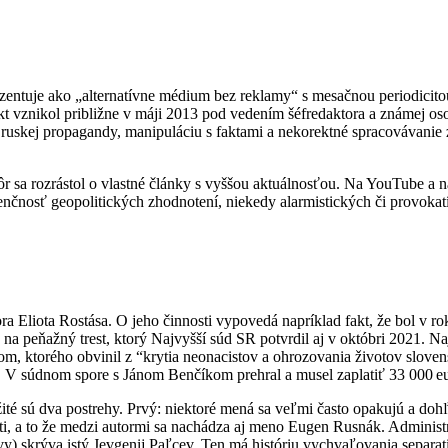
ezentuje ako „alternatívne médium bez reklamy“ s mesačnou periodici
kt vznikol približne v máji 2013 pod vedením šéfredaktora a známej oso
, ruskej propagandy, manipuláciu s faktami a nekorektné spracovávanie z
 sa rozrástol o vlastné články s vyššou aktuálnosťou. Na YouTube a na
ndenčnosť geopolitických zhodnotení, niekedy alarmistických či provoka
ra Eliota Rostása. O jeho činnosti vypovedá napríklad fakt, že bol v r
na peňažný trest, ktorý Najvyšší súd SR potvrdil aj v októbri 2021. 
, ktorého obvinil z “krytia neonacistov a ohrozovania životov slove
vy. V súdnom spore s Jánom Benčíkom prehral a musel zaplatiť 33 000 e
té sú dva postrehy. Prvý: niektoré mená sa veľmi často opakujú a dohľa
i, a to že medzi autormi sa nachádza aj meno Eugen Rusnák. Administr
rávy) skrýva istý Jevgenij Paľcev. Ten má históriu vychvaľovania sepa