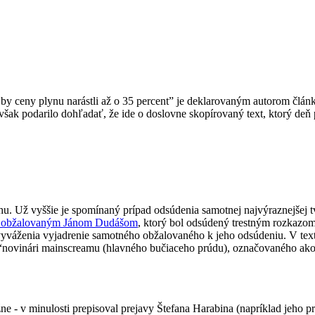
by ceny plynu narástli až o 35 percent” je deklarovaným autorom člá
však podarilo dohľadať, že ide o doslovne skopírovaný text, ktorý deň
u. Už vyššie je spomínaný prípad odsúdenia samotnej najvýraznejšej t
 obžalovaným Jánom Dudášom
, ktorý bol odsúdený trestným rozkazom
o vyváženia vyjadrenie samotného obžalovaného k jeho odsúdeniu. V tex
e “novinári mainscreamu (hlavného bučiaceho prúdu), označovaného ako
ne - v minulosti prepisoval prejavy Štefana Harabina (napríklad jeho 