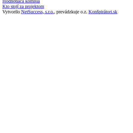
Hodnotiaca komisia
Kto stojí za projektom
Vytvorilo
NetSuccess, s.r.o.
, prevádzkuje o.z.
Konšpirátori.sk