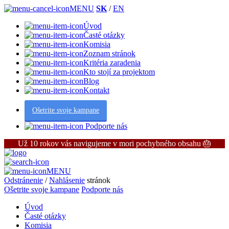
MENU
SK
/
EN
Úvod
Časté otázky
Komisia
Zoznam stránok
Kritéria zaradenia
Kto stojí za projektom
Blog
Kontakt
Ošetrite svoje kampane
Podporte nás
Už 10 rokov vás navigujeme v mori pochybného obsahu 🎂
MENU
Odstránenie
/
Nahlásenie
stránok
Ošetrite svoje kampane
Podporte nás
Úvod
Časté otázky
Komisia