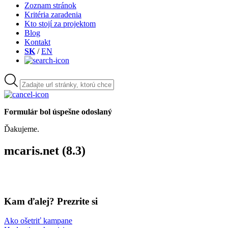
Zoznam stránok
Kritéria zaradenia
Kto stojí za projektom
Blog
Kontakt
SK
/
EN
Formulár bol úspešne odoslaný
Ďakujeme.
mcaris.net (8.3)
Kam ďalej? Prezrite si
Ako ošetriť kampane