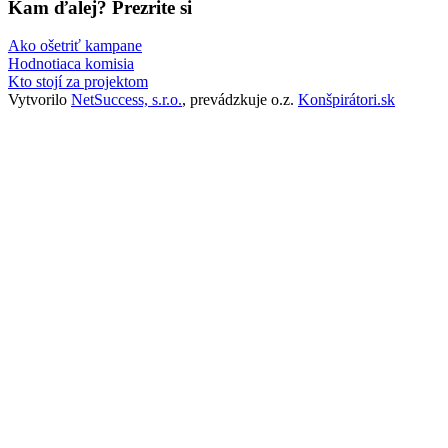
Kam ďalej? Prezrite si
Ako ošetriť kampane
Hodnotiaca komisia
Kto stojí za projektom
Vytvorilo
NetSuccess, s.r.o.
, prevádzkuje o.z.
Konšpirátori.sk