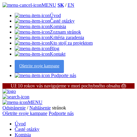
MENU
SK
/
EN
Úvod
Časté otázky
Komisia
Zoznam stránok
Kritéria zaradenia
Kto stojí za projektom
Blog
Kontakt
Ošetrite svoje kampane
Podporte nás
Už 10 rokov vás navigujeme v mori pochybného obsahu 🎂
MENU
Odstránenie
/
Nahlásenie
stránok
Ošetrite svoje kampane
Podporte nás
Úvod
Časté otázky
Komisia