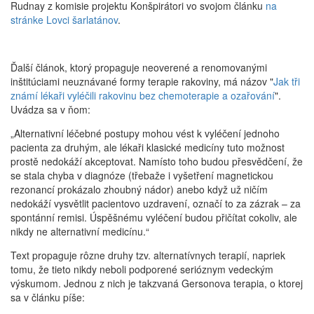
Rudnay z komisie projektu Konšpirátori vo svojom článku
na
stránke Lovci šarlatánov
.
Ďalší článok, ktorý propaguje neoverené a renomovanými
inštitúciami neuznávané formy terapie rakoviny, má názov "
Jak tři
známí lékaři vyléčili rakovinu bez chemoterapie a ozařování
".
Uvádza sa v ňom:
„Alternativní léčebné postupy mohou vést k vyléčení jednoho
pacienta za druhým, ale lékaři klasické medicíny tuto možnost
prostě nedokáží akceptovat. Namísto toho budou přesvědčení, že
se stala chyba v diagnóze (třebaže i vyšetření magnetickou
rezonancí prokázalo zhoubný nádor) anebo když už ničím
nedokáží vysvětlit pacientovo uzdravení, označí to za zázrak – za
spontánní remisi. Úspěšnému vyléčení budou přičítat cokoliv, ale
nikdy ne alternativní medicínu.“
Text propaguje rôzne druhy tzv. alternatívnych terapií, napriek
tomu, že tieto nikdy neboli podporené serióznym vedeckým
výskumom. Jednou z nich je takzvaná Gersonova terapia, o ktorej
sa v článku píše: