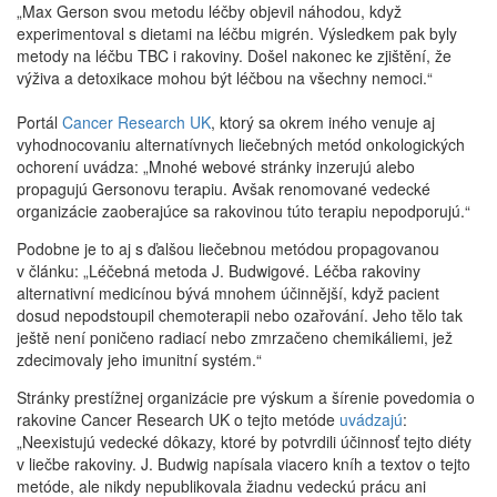
„Max Gerson svou metodu léčby objevil náhodou, když
experimentoval s dietami na léčbu migrén. Výsledkem pak byly
metody na léčbu TBC i rakoviny. Došel nakonec ke zjištění, že
výživa a detoxikace mohou být léčbou na všechny nemoci.“
Portál
Cancer Research UK
, ktorý sa okrem iného venuje aj
vyhodnocovaniu alternatívnych liečebných metód onkologických
ochorení uvádza: „Mnohé webové stránky inzerujú alebo
propagujú Gersonovu terapiu. Avšak renomované vedecké
organizácie zaoberajúce sa rakovinou túto terapiu nepodporujú.“
Podobne je to aj s ďalšou liečebnou metódou propagovanou
v článku: „Léčebná metoda J. Budwigové. Léčba rakoviny
alternativní medicínou bývá mnohem účinnější, když pacient
dosud nepodstoupil chemoterapii nebo ozařování. Jeho tělo tak
ještě není poničeno radiací nebo zmrzačeno chemikáliemi, jež
zdecimovaly jeho imunitní systém.“
Stránky prestížnej organizácie pre výskum a šírenie povedomia o
rakovine Cancer Research UK o tejto metóde
uvádzajú
:
„Neexistujú vedecké dôkazy, ktoré by potvrdili účinnosť tejto diéty
v liečbe rakoviny. J. Budwig napísala viacero kníh a textov o tejto
metóde, ale nikdy nepublikovala žiadnu vedeckú prácu ani