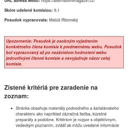
URL adresa webu:
https://alternativnimagazin.cz/
Skóre udelené komisiou:
9,1
Posudok vypracovala:
Matúš Ritomský
Upozornenie: Posudok je osobným vyjadrením
konkrétneho člena komisie k predmetnému webu. Posudok
bol vypracovaný až po nezávislom hodnotení webu
jednotlivými členmi komisie a nevyjadruje názor celej
komisie.
Zistené kritériá pre zaradenie na
zoznam:
Stránka obsahuje materiály podvodného a šarlatánskeho
charakteru ako napríklad zázračná liečba, kúzelné
preparáty a podobne. Kritériom je rozpor s objektívnym,
vedeckým poznaním, zvlášť ak môžu uvedené informácie