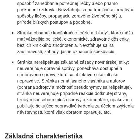
spôsobiť zanedbanie potrebnej liečby alebo priamo
poškodenie zdravia. Nevzťahuje sa na tradičné alternatívne
spôsoby liečby, propagáciu zdravého životného štýlu,
prírode blízkych postupov a podobne.
Stránka obsahuje konšpiračné teórie a “bludy”, ktoré môžu
mať vážnejšie politické, ekonomické, zdravotné dôsledky,
bez ich kritického zhodnotenia. Nevzťahuje sa na
zaujímavosti, záhady, jasne označené špekulácie.
Stránka nerešpektuje základné zásady novinárskej etiky:
neuverejňuje opravné správy, ponecháva dostupné a
neopravené správy, ktoré sa objektívne ukázali ako
nepravdivé. Stránka nemá jasného vlastníka a autorov
(ochrana zdrojov a možnosť pseudonymov sa rešpektuje),
stránka neuverejňuje prípadné reakcie dotknutej strany,
hrubým spôsobom mieša správy a komentáre, opakovane
publikuje šokujúce nepravdivé tvrdenia za účelom zvýšenia
návštevnosti, ktoré však obratom opravuje, atď.
Základná charakteristika