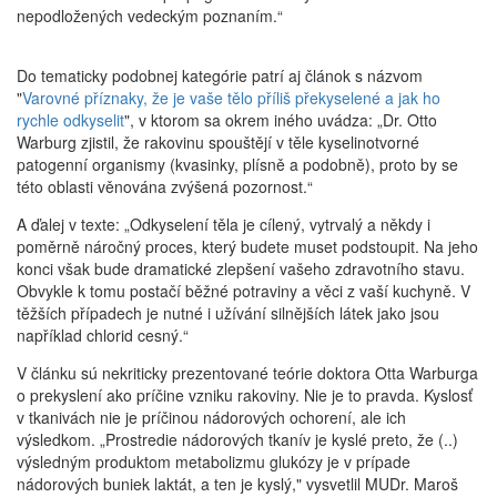
nepodložených vedeckým poznaním.“
Do tematicky podobnej kategórie patrí aj článok s názvom
"
Varovné příznaky, že je vaše tělo příliš překyselené a jak ho
rychle odkyselit
", v ktorom sa okrem iného uvádza: „Dr. Otto
Warburg zjistil, že rakovinu spouštějí v těle kyselinotvorné
patogenní organismy (kvasinky, plísně a podobně), proto by se
této oblasti věnována zvýšená pozornost.“
A ďalej v texte: „Odkyselení těla je cílený, vytrvalý a někdy i
poměrně náročný proces, který budete muset podstoupit. Na jeho
konci však bude dramatické zlepšení vašeho zdravotního stavu.
Obvykle k tomu postačí běžné potraviny a věci z vaší kuchyně. V
těžších případech je nutné i užívání silnějších látek jako jsou
například chlorid cesný.“
V článku sú nekriticky prezentované teórie doktora Otta Warburga
o prekyslení ako príčine vzniku rakoviny. Nie je to pravda. Kyslosť
v tkanivách nie je príčinou nádorových ochorení, ale ich
výsledkom. „Prostredie nádorových tkanív je kyslé preto, že (..)
výsledným produktom metabolizmu glukózy je v prípade
nádorových buniek laktát, a ten je kyslý," vysvetlil MUDr. Maroš