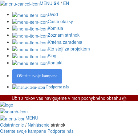
MENU
SK
/
EN
Úvod
Časté otázky
Komisia
Zoznam stránok
Kritéria zaradenia
Kto stojí za projektom
Blog
Kontakt
Ošetrite svoje kampane
Podporte nás
Už 10 rokov vás navigujeme v mori pochybného obsahu 🎂
MENU
Odstránenie
/
Nahlásenie
stránok
Ošetrite svoje kampane
Podporte nás