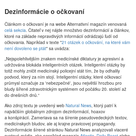
Dezinformácie o očkovaní
Článkom o očkovaní je na webe Alternativní magazín venovaná
celá sekcia
. Čitateľ v nej nájde množstvo dezinformácií a článkov,
ktoré na základe nepravdivých informácií odrádzajú ľudí od
očkovania. Napríklad v texte "
21 otázek o očkování, na které vám
není dovoleno se ptát
" sa uvádza:
„Nejspolehlivějším znakem medicínské diktatury je agresivní a
udržována blokáda inteligentních otázek. Inteligentní otázky by
totiž mohly zničit medicínský policejní stát tím, že by odhalily
podvod, který za ním stojí. Inteligentní otázky, které očkovací
průmysl označuje za 'nebezpečné', jsou největší hrozbou pro
bludy šířené zdravotnickým systémem od počátku 20. století až
do dnešních dnů.“
Ako zdroj textu je uvedený web
Natural News
, ktorý patrí k
najväčším globálnym zdrojom dezinformácií, hoaxov
a konšpirácií. Zameriava sa na šírenie pseudovedeckých textov,
medicínskych bludov, ale aj krajne pravicovej propagandy.
Dezinformácie šírené stránkou Natural News analyzovali viaceré
svetové média, ako napríklad magazín
Atlantic
,
Daily Beast
alebo