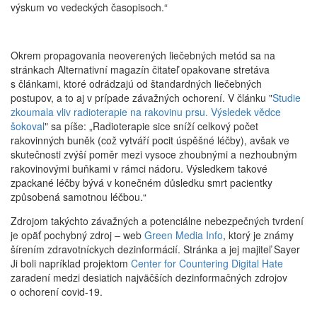
výskum vo vedeckých časopisoch.“
Okrem propagovania neoverených liečebných metód sa na
stránkach Alternativní magazín čitateľ opakovane stretáva
s článkami, ktoré odrádzajú od štandardných liečebných
postupov, a to aj v prípade závažných ochorení. V článku "
Studie
zkoumala vliv radioterapie na rakovinu prsu. Výsledek vědce
šokoval
" sa píše: „Radioterapie sice sníží celkový počet
rakovinných buněk (což vytváří pocit úspěšné léčby), avšak ve
skutečnosti zvýší poměr mezi vysoce zhoubnými a nezhoubným
rakovinovými buňkami v rámci nádoru. Výsledkem takové
zpackané léčby bývá v konečném důsledku smrt pacientky
způsobená samotnou léčbou.“
Zdrojom takýchto závažných a potenciálne nebezpečných tvrdení
je opäť pochybný zdroj – web
Green Media Info
, ktorý je známy
šírením zdravotníckych dezinformácií. Stránka a jej majiteľ Sayer
Ji boli napríklad projektom
Center for Countering Digital Hate
zaradení medzi desiatich najväčších dezinformačných zdrojov
o ochorení covid-19.