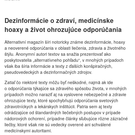
Dezinformácie o zdraví, medicínske
hoaxy a život ohrozujúce odporúčania
Alternativní magazín šíri notoricky známe dezinformácie, hoaxy
a neoverené odporúčania v oblasti liečenia, zdravia a životného
štýlu. Anonymní autori textov sa snažia prezentovať ako
poskytovatelia „alternatívneho pohľadu“, v mnohých prípadoch
však iba šíria informácie a texty z ďalších konšpiračných,
pseudovedeckých a dezinformačných zdrojov.
Zatiaľ čo niektoré texty môžu byť neškodné, najmä ak ide
o odporúčania týkajúce sa zdravého spôsobu života, v mnohých
prípadoch možno naraziť aj na vyslovene nebezpečné a zdravie
ohrozujúce texty, ktoré spochybňujú odporúčania svetových
zdravotníckych a lekárskych inštitúcii. Patria sem aj texty
odrádzajúce od štandardných liečebných postupov v prípade
nádorových ochorení, prípadne články sľubujúce rôzne zázračné
liečby, ktoré však nie sú vedecky overené ani schválené
medicínskymi autoritami.