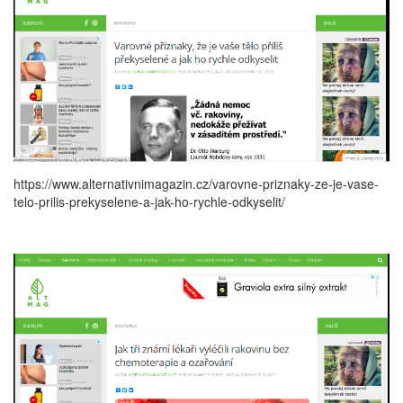
https://www.alternativnimagazin.cz/varovne-priznaky-ze-je-vase-
telo-prilis-prekyselene-a-jak-ho-rychle-odkyselit/