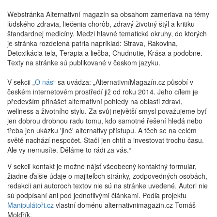
Webstránka Alternativní magazín sa obsahom zameriava na témy
ľudského zdravia, liečenia chorôb, zdravý životný štýl a kritiku
štandardnej medicíny. Medzi hlavné tematické okruhy, do ktorých
je stránka rozdelená patria napríklad: Strava, Rakovina,
Detoxikácia tela, Terapia a liečba, Chudnutie, Krása a podobne.
Texty na stránke sú publikované v českom jazyku.
V sekcii „
O nás
“ sa uvádza: „AlternativníMagazín.cz působí v
českém internetovém prostředí již od roku 2014. Jeho cílem je
především přinášet alternativní pohledy na oblasti zdraví,
wellness a životního stylu. Za svůj největší smysl považujeme byť
jen dobrou drobnou radu tomu, kdo samotné řešení hledá nebo
třeba jen ukázku 'jiné' alternativy přístupu. A těch se na celém
světě nachází nespočet. Stačí jen chtít a investovat trochu času.
Ale vy nemusíte. Děláme to rádi za vás.“
V sekcii kontakt je možné nájsť všeobecný kontaktný formulár,
žiadne ďalšie údaje o majiteľoch stránky, zodpovedných osobách,
redakcii ani autoroch textov nie sú na stránke uvedené. Autori nie
sú podpísaní ani pod jednotlivými článkami. Podľa projektu
Manipulátoři.cz
vlastní doménu alternativnimagazin.cz Tomáš
Moldřík.