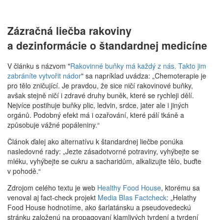
Zázračná liečba rakoviny
a dezinformácie o štandardnej medicíne
V článku s názvom "
Rakovinné buňky má každý z nás. Takto jim
zabráníte vytvořit nádor
" sa napríklad uvádza: „Chemoterapie je
pro tělo zničující. Je pravdou, že sice ničí rakovinové buňky,
avšak stejně ničí i zdravé druhy buněk, které se rychleji dělí.
Nejvíce postihuje buňky plic, ledvin, srdce, jater ale i jiných
orgánů. Podobný efekt má i ozařování, které pálí tkáně a
způsobuje vážné popáleniny.“
Článok ďalej ako alternatívu k štandardnej liečbe ponúka
nasledovné rady: „Jezte zásadotvorné potraviny, vyhýbejte se
mléku, vyhýbejte se cukru a sacharidům, alkalizujte tělo, buďte
v pohodě.“
Zdrojom celého textu je web
Healthy Food House
, ktorému sa
venoval aj fact-check projekt
Media BIas Factcheck
: „Helathy
Food House hodnotíme, ako šarlatánsku a pseudovedeckú
stránku založenú na propagovaní klamlivých tvrdení a tvrdení