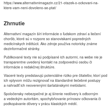
https://www.alternativnimagazin.cz/21-otazek-o-ockovani-na-
ktere-vam-neni-dovoleno-se-ptat/
Zhrnutie
Alternativní magazín šíri informácie o ľudskom zdraví a liečení
chorôb, ktoré sú v rozpore so stanoviskami popredných
medicínskych inštitúcii. Ako zdroje používa notoricky známe
dezinformačné stránky.
Publikované texty nie sú podpísané ich autormi, na webe nie je
transparentne uvedený kontakt na zodpovednú osobu či
informácie o redakčnej štruktúre.
Viaceré texty predstavujú potenciálne riziko pre čitateľov, ktorí pod
ich vplyvom môžu rezignovať na štandardné liečebné postupy
a nahradiť ich neoverenými šarlatánskymi metódami.
Spoločensky nebezpečné je aj šírenie nedôvery k odborným
a vedeckým autoritám, spochybňovanie prínosov očkovania či
podkopávanie dôvery v prácu klasických médií.