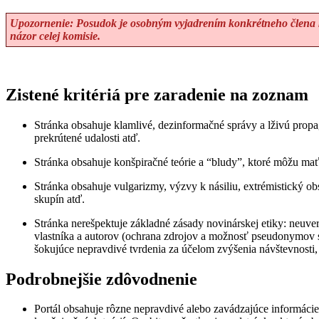
Upozornenie: Posudok je osobným vyjadrením konkrétneho člena k
názor celej komisie.
Zistené kritériá pre zaradenie na zoznam
Stránka obsahuje klamlivé, dezinformačné správy a lživú propag
prekrútené udalosti atď.
Stránka obsahuje konšpiračné teórie a “bludy”, ktoré môžu mať
Stránka obsahuje vulgarizmy, výzvy k násiliu, extrémistický ob
skupín atď.
Stránka nerešpektuje základné zásady novinárskej etiky: neuve
vlastníka a autorov (ochrana zdrojov a možnosť pseudonymov s
šokujúce nepravdivé tvrdenia za účelom zvýšenia návštevnosti,
Podrobnejšie zdôvodnenie
Portál obsahuje rôzne nepravdivé alebo zavádzajúce informácie