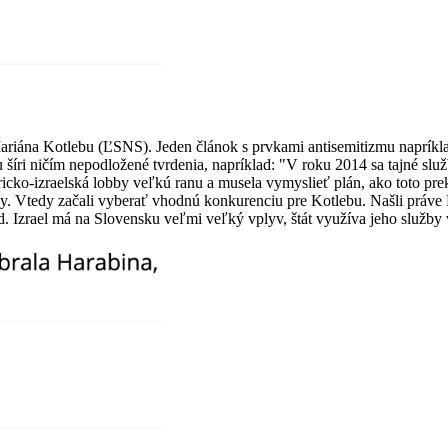
Mariána Kotlebu (ĽSNS). Jeden článok s prvkami antisemitizmu napríklad
šíri ničím nepodložené tvrdenia, napríklad: "V roku 2014 sa tajné sl
ericko-izraelská lobby veľkú ranu a musela vymyslieť plán, ako toto p
ívny. Vtedy začali vyberať vhodnú konkurenciu pre Kotlebu. Našli práve 
. Izrael má na Slovensku veľmi veľký vplyv, štát využíva jeho služby 