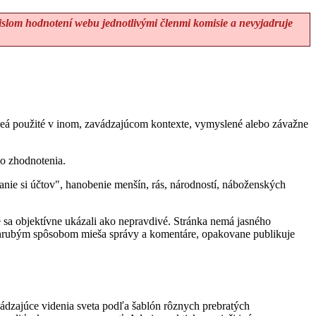
lom hodnotení webu jednotlivými členmi komisie a nevyjadruje
 videá použité v inom, zavádzajúcom kontexte, vymyslené alebo závažne
ho zhodnotenia.
vanie si účtov", hanobenie menšín, rás, národností, náboženských
 sa objektívne ukázali ako nepravdivé. Stránka nemá jasného
y, hrubým spôsobom mieša správy a komentáre, opakovane publikuje
vádzajúce videnia sveta podľa šablón rôznych prebratých