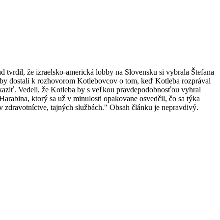
 tvrdil, že izraelsko-americká lobby na Slovensku si vybrala Štefana
užby dostali k rozhovorom Kotlebovcov o tom, keď Kotleba rozprával
rekaziť. Vedeli, že Kotleba by s veľkou pravdepodobnosťou vyhral
Harabina, ktorý sa už v minulosti opakovane osvedčil, čo sa týka
v zdravotníctve, tajných službách." Obsah článku je nepravdivý.