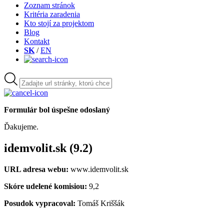
Zoznam stránok
Kritéria zaradenia
Kto stojí za projektom
Blog
Kontakt
SK
/
EN
Formulár bol úspešne odoslaný
Ďakujeme.
idemvolit.sk (9.2)
URL adresa webu:
www.idemvolit.sk
Skóre udelené komisiou:
9,2
Posudok vypracoval:
Tomáš Kriššák