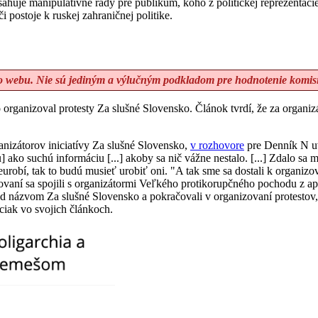
sahuje manipulatívne rady pre publikum, koho z politickej reprezentác
či postoje k ruskej zahraničnej politike.
ého webu. Nie sú jediným a výlučným podkladom pre hodnotenie komis
 organizoval protesty Za slušné Slovensko. Článok tvrdí, že za organi
izátorov iniciatívy Za slušné Slovensko,
v rozhovore
pre Denník N uv
 ako suchú informáciu [...] akoby sa nič vážne nestalo. [...] Zdalo sa 
neurobí, tak to budú musieť urobiť oni. "A tak sme sa dostali k org
zovaní sa spojili s organizátormi Veľkého protikorupčného pochodu z 
od názvom Za slušné Slovensko a pokračovali v organizovaní protestov, 
ciak vo svojich článkoch.