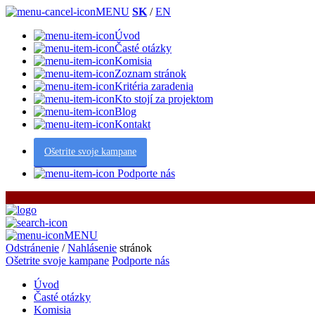
MENU
SK
/
EN
Úvod
Časté otázky
Komisia
Zoznam stránok
Kritéria zaradenia
Kto stojí za projektom
Blog
Kontakt
Ošetrite svoje kampane
Podporte nás
MENU
Odstránenie
/
Nahlásenie
stránok
Ošetrite svoje kampane
Podporte nás
Úvod
Časté otázky
Komisia