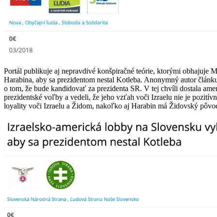
Portál publikuje aj nepravdivé konšpiračné teórie, ktorými obhajuje 
Harabina, aby sa prezidentom nestal Kotleba. Anonymný autor článku 
o tom, že bude kandidovať za prezidenta SR. V tej chvíli dostala am
prezidentské voľby a vedeli, že jeho vzťah voči Izraelu nie je pozit
loyality voči Izraelu a Židom, nakoľko aj Harabin má Židovský pôvod