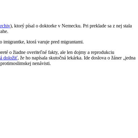
rchiv
), ktorý písal o doktorke v Nemecku. Pri preklade sa z nej stala
vahe.
 imigrantke, ktorá varuje pred migrantami.
eté o žiadne overiteľné fakty, ale len dojmy a reprodukciu
á doložiť
, že ho napísala skutočná lekárka. Ide doslova o žáner „jedna
protimoslimskej nenávisti.