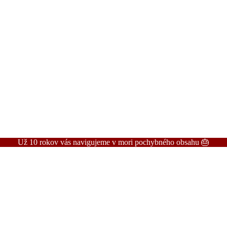
Už 10 rokov vás navigujeme v mori pochybného obsahu 🎂