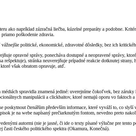
teru ako napríklad zázračná liečba, kúzelné preparáty a podobne. Kri
o priamo poškodenie zdravia.
 vážnejšie politické, ekonomické, zdravotné dôsledky, bez ich kritické
rejňuje opravné správy, ponecháva dostupné a neopravené správy, ktoré
a rešpektuje), stránka neuverejňuje prípadné reakcie dotknutej stran
 ktoré však obratom opravuje, atď.
h médiách spravidla znamená jediné: uverejníme čokoľvek, bez záruky 
ionálnych manipulácii a clickbaitov, ktoré nemajú oporu vo faktoch a 
 se poskytnout čtenářům především informace, které vyváží to, co slyší
isok je na webe napísaný prečiarknutým fontom, nevedno preto nakoľ
denými autormi (nie je jasné, či ide o texty písané výlučne pre tento p
mnej časti českého politického spektra (Okamura, Konečná).