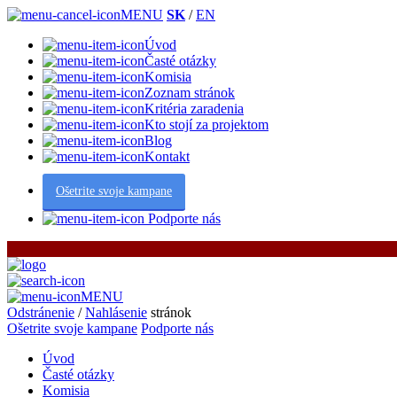
MENU
SK
/
EN
Úvod
Časté otázky
Komisia
Zoznam stránok
Kritéria zaradenia
Kto stojí za projektom
Blog
Kontakt
Ošetrite svoje kampane
Podporte nás
MENU
Odstránenie
/
Nahlásenie
stránok
Ošetrite svoje kampane
Podporte nás
Úvod
Časté otázky
Komisia