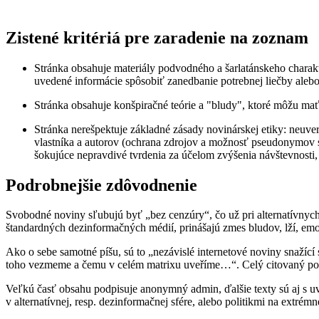
Zistené kritériá pre zaradenie na zoznam
Stránka obsahuje materiály podvodného a šarlatánskeho charak
uvedené informácie spôsobiť zanedbanie potrebnej liečby aleb
Stránka obsahuje konšpiračné teórie a "bludy", ktoré môžu mať
Stránka nerešpektuje základné zásady novinárskej etiky: neuve
vlastníka a autorov (ochrana zdrojov a možnosť pseudonymov s
šokujúce nepravdivé tvrdenia za účelom zvýšenia návštevnosti,
Podrobnejšie zdôvodnenie
Svobodné noviny sľubujú byť „bez cenzúry“, čo už pri alternatívnyc
štandardných dezinformačných médií, prinášajú zmes bludov, lží, emoc
Ako o sebe samotné píšu, sú to „nezávislé internetové noviny snažící
toho vezmeme a čemu v celém matrixu uveříme…“. Celý citovaný pop
Veľkú časť obsahu podpisuje anonymný admin, ďalšie texty sú aj s uve
v alternatívnej, resp. dezinformačnej sfére, alebo politikmi na extré