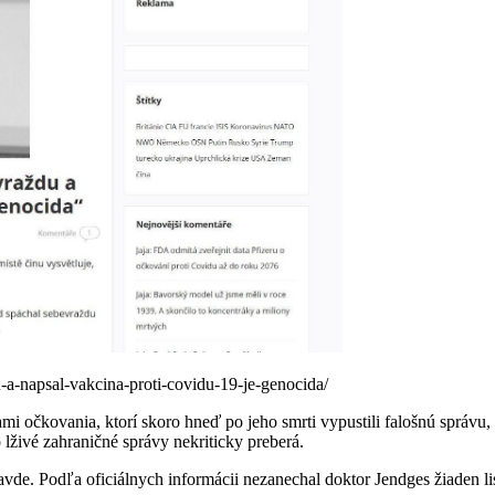
-a-napsal-vakcina-proti-covidu-19-je-genocida/
 očkovania, ktorí skoro hneď po jeho smrti vypustili falošnú správu,
 lživé zahraničné správy nekriticky preberá.
ravde. Podľa oficiálnych informácii nezanechal doktor Jendges žiaden li