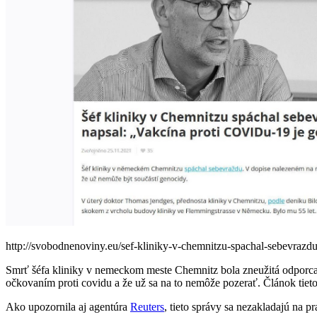
http://svobodnenoviny.eu/sef-kliniky-v-chemnitzu-spachal-sebevrazdu
Smrť šéfa kliniky v nemeckom meste Chemnitz bola zneužitá odporcami
očkovaním proti covidu a že už sa na to nemôže pozerať. Článok tieto
Ako upozornila aj agentúra
Reuters
, tieto správy sa nezakladajú na p