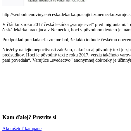
http://svobodnenoviny.eu/ceska-lekarka-pracujici-v-nemecku-varuje-s
V článku z roku 2017 česká lekárka „varuje svet“ pred migrantami. T
česká lekárka pracujúca v Nemecku, hoci v pôvodnom texte o jej nár
Predpoklad prekladateľa zrejme bol, že takto to bude českému obecen
Niežeby na tejto nepoctivosti záležalo, nakoľko aj pôvodný text je 
predsudkov. Hoci je pôvodný text z roku 2017, verzia takéhoto varo
pani povedala“. Varujúce „svedectvo“ anonymnej doktorky je účinným 
Kam ďalej? Prezrite si
Ako ošetriť kampane