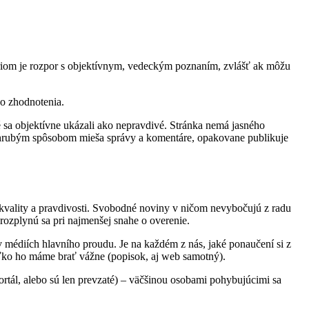
tériom je rozpor s objektívnym, vedeckým poznaním, zvlášť ak môžu
ho zhodnotenia.
 sa objektívne ukázali ako nepravdivé. Stránka nemá jasného
y, hrubým spôsobom mieša správy a komentáre, opakovane publikuje
kvality a pravdivosti. Svobodné noviny v ničom nevybočujú z radu
rozplynú sa pri najmenšej snahe o overenie.
 v médiích hlavního proudu. Je na každém z nás, jaké ponaučení si z
ko ho máme brať vážne (popisok, aj web samotný).
ortál, alebo sú len prevzaté) – väčšinou osobami pohybujúcimi sa