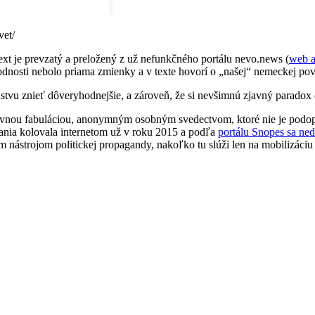
vet/
ext je prevzatý a preložený z už nefunkčného portálu nevo.news (
web a
odnosti nebolo priama zmienky a v texte hovorí o „našej“ nemeckej po
stvu znieť dôveryhodnejšie, a zároveň, že si nevšimnú zjavný paradox o
zjavnou fabuláciou, anonymným osobným svedectvom, ktoré nie je podopr
vania kolovala internetom už v roku 2015 a podľa
portálu Snopes sa ned
nástrojom politickej propagandy, nakoľko tu slúži len na mobilizáciu 