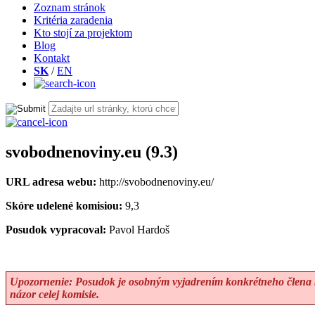
Zoznam stránok
Kritéria zaradenia
Kto stojí za projektom
Blog
Kontakt
SK
/
EN
svobodnenoviny.eu (9.3)
URL adresa webu:
http://svobodnenoviny.eu/
Skóre udelené komisiou:
9,3
Posudok vypracoval:
Pavol Hardoš
Upozornenie: Posudok je osobným vyjadrením konkrétneho člena k
názor celej komisie.