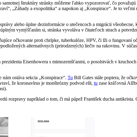
zo samotnej štruktúry stránky môžeme ľahko vypozorovať, čo považujú
raví“, „Záhady a exopolitika“ a napokon aj „Konspirace“. Je to veľmi n
 správy alebo úplne dezinformácie o utečencoch a migrácii všeobecne, 
plným vymýšľaním si, stránka vyvoláva v čitateľoch strach a potvrdzuj
júce očkovanie proti chrípke, tuberkulóze, HPV, či lži o fungovaní očk
podložených alternatívnych (prirodzených) liečiv na rakovinu. V súčasn
ach prezidenta Eisenhowera s mimozemšťanmi, o posolstvách v kruchoch 
te nám ostáva sekcia „Konspirace“.
Tu
Bill Gates stále popiera, že očko
 vraví, že koronavírus je monštrózny podvod elít,
tu
zase kráľovná Alžbe
si).
vedú rozpravy napríklad o tom, či má pápež František ducha antikrist