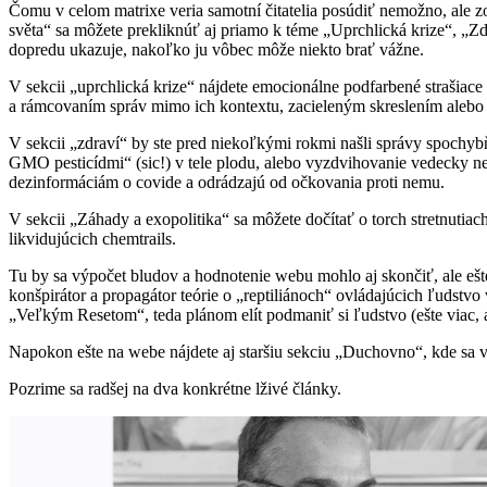
Čomu v celom matrixe veria samotní čitatelia posúdiť nemožno, ale 
světa“ sa môžete prekliknúť aj priamo k téme „Uprchlická krize“, „Zd
dopredu ukazuje, nakoľko ju vôbec môže niekto brať vážne.
V sekcii „uprchlická krize“ nájdete emocionálne podfarbené strašiace
a rámcovaním správ mimo ich kontextu, zacieleným skreslením alebo ú
V sekcii „zdraví“ by ste pred niekoľkými rokmi našli správy spochybňu
GMO pesticídmi“ (sic!) v tele plodu, alebo vyzdvihovanie vedecky ne
dezinformáciám o covide a odrádzajú od očkovania proti nemu.
V sekcii „Záhady a exopolitika“ sa môžete dočítať o torch stretnuti
likvidujúcich chemtrails.
Tu by sa výpočet bludov a hodnotenie webu mohlo aj skončiť, ale eš
konšpirátor a propagátor teórie o „reptiliánoch“ ovládajúcich ľudstvo
„Veľkým Resetom“, teda plánom elít podmaniť si ľudstvo (ešte viac, a
Napokon ešte na webe nájdete aj staršiu sekciu „Duchovno“, kde sa 
Pozrime sa radšej na dva konkrétne lživé články.