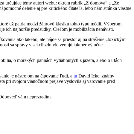
 za určujúce témy autori webu: okrem rubrík „Z domova“ a „Ze
ápomocné delenie aj pre kritického čitateľa, lebo nám stránka vlastne
ktoré už patria medzi žánrovú klasiku tohto typu médií. Výberom
e ich najhoršie predsudky. Cieľom je mobilizácia nenávisti.
ovania ako takého, ale nájde sa priestor aj na strašenie „toxickými
osti sa správy v sekcii zdravie venujú takmer výlučne
obilia, o morských pannách vytiahnutých z jazera, alebo o ufách
vanie je nástrojom na čipovanie ľudí, a
tu
David Icke, známy
ta pri svojom vianočnom prejave vyslovila aj varovanie pred
a. Odpoveď vám neprezradím.