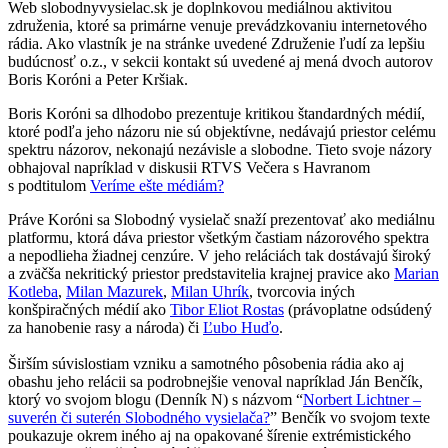
Web slobodnyvysielac.sk je doplnkovou mediálnou aktivitou
združenia, ktoré sa primárne venuje prevádzkovaniu internetového
rádia. Ako vlastník je na stránke uvedené Združenie ľudí za lepšiu
budúcnosť o.z., v sekcii kontakt sú uvedené aj mená dvoch autorov
Boris Koróni a Peter Kršiak.
Boris Koróni sa dlhodobo prezentuje kritikou štandardných médií,
ktoré podľa jeho názoru nie sú objektívne, nedávajú priestor celému
spektru názorov, nekonajú nezávisle a slobodne. Tieto svoje názory
obhajoval napríklad v diskusii RTVS Večera s Havranom
s podtitulom
Veríme ešte médiám?
Práve Koróni sa Slobodný vysielač snaží prezentovať ako mediálnu
platformu, ktorá dáva priestor všetkým častiam názorového spektra
a nepodlieha žiadnej cenzúre. V jeho reláciách tak dostávajú široký
a zväčša nekritický priestor predstavitelia krajnej pravice ako
Marian
Kotleba
,
Milan Mazurek
,
Milan Uhrík
, tvorcovia iných
konšpiračných médií ako
Tibor Eliot Rostas
(právoplatne odsúdený
za hanobenie rasy a národa) či
Ľubo Huďo
.
Širším súvislostiam vzniku a samotného pôsobenia rádia ako aj
obashu jeho relácii sa podrobnejšie venoval napríklad Ján Benčík,
ktorý vo svojom blogu (Denník N) s názvom “
Norbert Lichtner –
suverén či suterén Slobodného vysielača?
” Benčík vo svojom texte
poukazuje okrem iného aj na opakované šírenie extrémistického