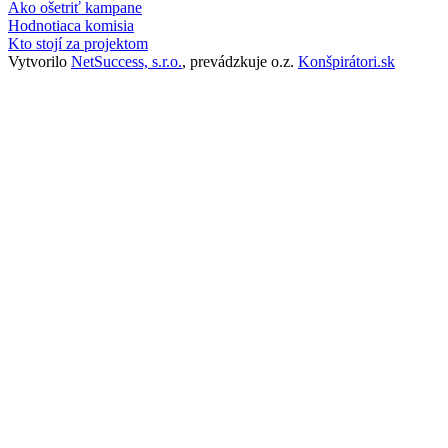
Ako ošetriť kampane
Hodnotiaca komisia
Kto stojí za projektom
Vytvorilo
NetSuccess, s.r.o.
, prevádzkuje o.z.
Konšpirátori.sk