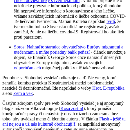
chceli doviesť lieky s Ivermektínom
- v tomto prípade ide o
nekritické prevzatie informácie od politika, ktorý dlhodobo
šíri nepravdivé informácie o koronavíruse a jeho liečbe,
vrátane zavádzajúcich informácii o liečbe ochorenia COVID-
19 liečivom Ivermectin. Marian Kotleba napríklad
tvrdí
, že
ivermektín bol na Slovensku oficiálne registrovaný, avšak
zamlčal, že nie na liečbu covidu-19. Registrovali ho ako liek
proti parazitom.
Soros: Nahraďte starnúce obyvateľstvo Európy migrantmi a
utečencami a miňte poriadny balík peňazí
- článok navodzuje
dojem, že finančník George Soros chce nahradiť dnešných
obyvateľov Európy migrantmi, avšak vo svojich
odporúčaniach
migračnej politiky nič také nenavrhoval
Podobne sa Slobodný vysielač odkazuje na ďalšie weby, ktoré
zaradila komisa projektu Kospiratori.sk medzi problematické,
neetické či dezinformačné. Ide napríklad o weby
Hrot
,
E-republika
alebo
Zem a vek
.
Častým zdrojom správ pre web Slobodný vysielač je aj anonymný
blog s názvom Vlkovobloguje (
Kosa zostra!
), ktorý prináša
konšpiračné správy či nenávistný obsah rôzneho zamerania bez
toho, aby uvádzal meno či identitu autora . V článku
Flash - ještě tu
ani nejsou a už nás kulturně obohacují!!!
sa napríklad anonymný
autor snaží vyvolávať nenávisť k celej skupine utečencov na