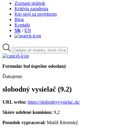
Zoznam stránok
Kritéria zaradenia
Kto stojí za projektom
Blog
Kontakt
SK
/
EN
Formulár bol úspešne odoslaný
Ďakujeme.
slobodný vysielač (9.2)
URL webu:
https://slobodnyvysielac.sk/
Skóre udelené komisiou:
9,2
Posudok vypracoval:
Matúš Ritomský