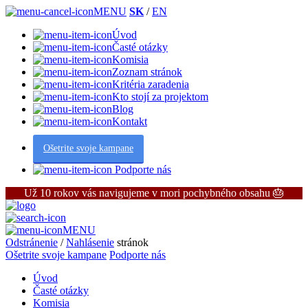
MENU
SK
/
EN
Úvod
Časté otázky
Komisia
Zoznam stránok
Kritéria zaradenia
Kto stojí za projektom
Blog
Kontakt
Ošetrite svoje kampane
Podporte nás
Už 10 rokov vás navigujeme v mori pochybného obsahu 🎂
MENU
Odstránenie
/
Nahlásenie
stránok
Ošetrite svoje kampane
Podporte nás
Úvod
Časté otázky
Komisia