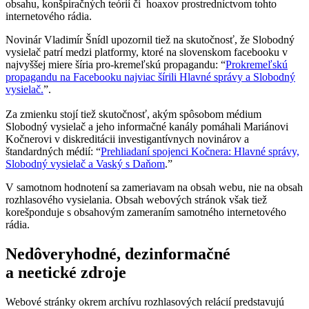
obsahu, konšpiračných teórií či hoaxov prostredníctvom tohto
internetového rádia.
Novinár Vladimír Šnídl upozornil tiež na skutočnosť, že Slobodný
vysielač patrí medzi platformy, ktoré na slovenskom facebooku v
najvyššej miere šíria pro-kremeľskú propagandu: “
Prokremeľskú
propagandu na Facebooku najviac šírili Hlavné správy a Slobodný
vysielač.
”.
Za zmienku stojí tiež skutočnosť, akým spôsobom médium
Slobodný vysielač a jeho informačné kanály pomáhali Mariánovi
Kočnerovi v diskreditácii investigantívnych novinárov a
štandardných médií: “
Prehliadaní spojenci Kočnera: Hlavné správy,
Slobodný vysielač a Vaský s Daňom
.”
V samotnom hodnotení sa zameriavam na obsah webu, nie na obsah
rozhlasového vysielania. Obsah webových stránok však tiež
korešponduje s obsahovým zameraním samotného internetového
rádia.
Nedôveryhodné, dezinformačné
a neetické zdroje
Webové stránky okrem archívu rozhlasových relácií predstavujú