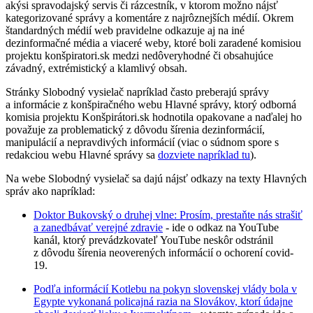
akýsi spravodajský servis či rázcestník, v ktorom možno nájsť
kategorizované správy a komentáre z najrôznejších médií. Okrem
štandardných médií web pravidelne odkazuje aj na iné
dezinformačné média a viaceré weby, ktoré boli zaradené komisiou
projektu konšpiratori.sk medzi nedôveryhodné či obsahujúce
závadný, extrémistický a klamlivý obsah.
Stránky Slobodný vysielač napríklad často preberajú správy
a informácie z konšpiračného webu Hlavné správy, ktorý odborná
komisia projektu Konšpirátori.sk hodnotila opakovane a naďalej ho
považuje za problematický z dôvodu šírenia dezinformácií,
manipulácií a nepravdivých informácií (viac o súdnom spore s
redakciou webu Hlavné správy sa
dozviete napríklad tu
).
Na webe Slobodný vysielač sa dajú nájsť odkazy na texty Hlavných
správ ako napríklad:
Doktor Bukovský o druhej vlne: Prosím, prestaňte nás strašiť
a zanedbávať verejné zdravie
- ide o odkaz na YouTube
kanál, ktorý prevádzkovateľ YouTube neskôr odstránil
z dôvodu šírenia neoverených informácií o ochorení covid-
19.
Podľa informácií Kotlebu na pokyn slovenskej vlády bola v
Egypte vykonaná policajná razia na Slovákov, ktorí údajne