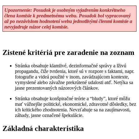
Upozornenie: Posudok je osobným vyjadrením konkrétneho
člena komisie k predmetnému webu. Posudok bol vypracovaný
až po nezávislom hodnotení webu jednotlivými členmi komisie a
nevyjadruje názor celej komisie.
Zistené kritériá pre zaradenie na zoznam
Stránka obsahuje klamlivé, dezinformačné správy a lživú
propagandu, čiže tvrdenia, ktoré sú v rozpore s faktami, napr.
fotografie a videá použité v inom, zavádzajúcom kontexte,
vymyslené alebo závažne prekrútené udalosti atď. Netýka sa
jasne prezentovaných názorových článkov.
Stránka obsahuje konšpiračné teórie a “bludy”, ktoré môžu
mať vážnejšie politické, ekonomické, zdravotné dôsledky, bez
ich kritického zhodnotenia. Nevzťahuje sa na zaujímavosti,
záhady, jasne označené špekulácie.
Základná charakteristika