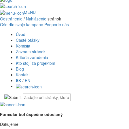
MENU
Odstránenie
/
Nahlásenie
stránok
Ošetrite svoje kampane
Podporte nás
Úvod
Časté otázky
Komisia
Zoznam stránok
Kritéria zaradenia
Kto stojí za projektom
Blog
Kontakt
SK
/
EN
Formulár bol úspešne odoslaný
Ďakujeme.