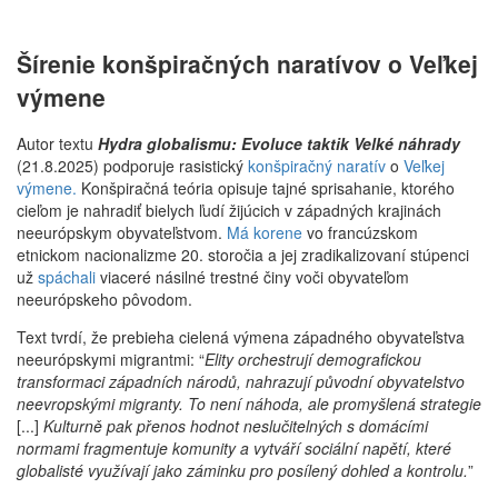
Šírenie konšpiračných naratívov o Veľkej
výmene
Autor textu
Hydra globalismu: Evoluce taktik Velké náhrady
(21.8.2025) podporuje rasistický
konšpiračný naratív
o
Veľkej
výmene.
Konšpiračná teória opisuje tajné sprisahanie, ktorého
cieľom je nahradiť bielych ľudí žijúcich v západných krajinách
neeurópskym obyvateľstvom.
Má korene
vo francúzskom
etnickom nacionalizme 20. storočia a jej zradikalizovaní stúpenci
už
spáchali
viaceré násilné trestné činy voči obyvateľom
neeurópskeho pôvodom.
Text tvrdí, že prebieha cielená výmena západného obyvateľstva
neeurópskymi migrantmi: “
Elity orchestrují demografickou
transformaci západních národů, nahrazují původní obyvatelstvo
neevropskými migranty. To není náhoda, ale promyšlená strategie
[...]
Kulturně pak přenos hodnot neslučitelných s domácími
normami fragmentuje komunity a vytváří sociální napětí, které
globalisté využívají jako záminku pro posílený dohled a kontrolu.
”