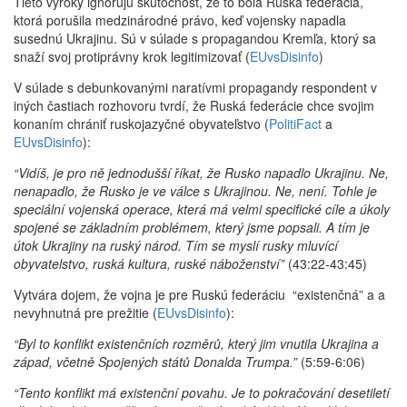
Tieto výroky ignorujú skutočnosť, že to bola Ruská federácia,
ktorá porušila medzinárodné právo, keď vojensky napadla
susednú Ukrajinu. Sú v súlade s propagandou Kremľa, ktorý sa
snaží svoj protiprávny krok legitimizovať (
EUvsDisinfo
)
V súlade s debunkovanými naratívmi propagandy respondent v
iných častiach rozhovoru tvrdí, že Ruská federácie chce svojim
konaním chrániť ruskojazyčné obyvateľstvo (
PolitiFact
a
EUvsDisinfo
):
“Vidíš, je pro ně jednodušší říkat, že Rusko napadlo Ukrajinu. Ne,
nenapadlo, že Rusko je ve válce s Ukrajinou. Ne, není. Tohle je
speciální vojenská operace, která má velmi specifické cíle a úkoly
spojené se základním problémem, který jsme popsali. A tím je
útok Ukrajiny na ruský národ. Tím se myslí rusky mluvící
obyvatelstvo, ruská kultura, ruské náboženství”
(43:22-43:45)
Vytvára dojem, že vojna je pre Ruskú federáciu “existenčná” a a
nevyhnutná pre prežitie (
EUvsDisinfo
):
“Byl to konflikt existenčních rozměrů, který jim vnutila Ukrajina a
západ, včetně Spojených států Donalda Trumpa.”
(5:59-6:06)
“Tento konflikt má existenční povahu. Je to pokračování desetiletí