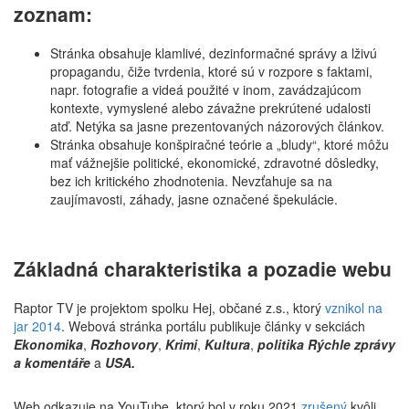
zoznam:
Stránka obsahuje klamlivé, dezinformačné správy a lživú
propagandu, čiže tvrdenia, ktoré sú v rozpore s faktami,
napr. fotografie a videá použité v inom, zavádzajúcom
kontexte, vymyslené alebo závažne prekrútené udalosti
atď. Netýka sa jasne prezentovaných názorových článkov.
Stránka obsahuje konšpiračné teórie a „bludy“, ktoré môžu
mať vážnejšie politické, ekonomické, zdravotné dôsledky,
bez ich kritického zhodnotenia. Nevzťahuje sa na
zaujímavosti, záhady, jasne označené špekulácie.
Základná charakteristika a pozadie webu
Raptor TV je projektom spolku Hej, občané z.s., ktorý
vznikol na
jar 2014
. Webová stránka portálu publikuje články v sekciách
Ekonomika
,
Rozhovory
,
Krimi
,
Kultura
,
politika Rýchle zprávy
a komentáře
a
USA.
Web odkazuje na YouTube, ktorý bol v roku 2021
zrušený
kvôli