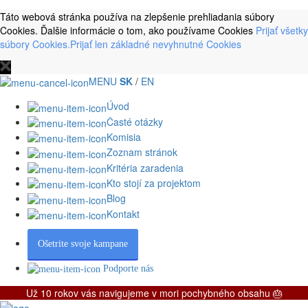
Táto webová stránka používa na zlepšenie prehliadania súbory
Cookies. Ďalšie informácie o tom, ako používame Cookies
Prijať všetky
súbory Cookies.
Prijať len základné nevyhnutné Cookies
MENU
SK
/
EN
Úvod
Časté otázky
Komisia
Zoznam stránok
Kritéria zaradenia
Kto stojí za projektom
Blog
Kontakt
Ošetrite svoje kampane
Podporte nás
Už 10 rokov vás navigujeme v mori pochybného obsahu 🎂