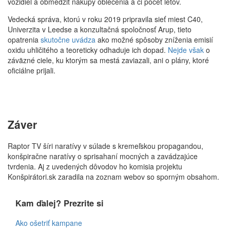
vozidiel a obmedziť nákupy oblečenia a či počet letov.
Vedecká správa, ktorú v roku 2019 pripravila sieť miest C40,
Univerzita v Leedse a konzultačná spoločnosť Arup, tieto
opatrenia
skutočne uvádza
ako možné spôsoby zníženia emisií
oxidu uhličitého a teoreticky odhaduje ich dopad.
Nejde však
o
záväzné ciele, ku ktorým sa mestá zaviazali, ani o plány, ktoré
oficiálne prijali.
Záver
Raptor TV šíri naratívy v súlade s kremeľskou propagandou,
konšpiračne naratívy o sprisahaní mocných a zavádzajúce
tvrdenia. Aj z uvedených dôvodov ho komisia projektu
Konšpirátori.sk zaradila na zoznam webov so sporným obsahom.
Kam ďalej? Prezrite si
Ako ošetriť kampane