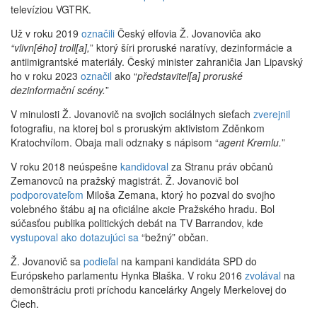
televíziou VGTRK.
Už v roku 2019
označili
Český elfovia Ž. Jovanoviča ako
“vlivn[ého] troll[a],
” ktorý šíri proruské naratívy, dezinformácie a
antiimigrantské materiály. Český minister zahraničia Jan Lipavský
ho v roku 2023
označil
ako “
představitel[a] proruské
dezinformační scény.
”
V minulosti Ž. Jovanovič na svojich sociálnych sieťach
zverejnil
fotografiu, na ktorej bol s proruským aktivistom Zděnkom
Kratochvílom. Obaja mali odznaky s nápisom “
agent Kremlu.
”
V roku 2018 neúspešne
kandidoval
za Stranu práv občanů
Zemanovců na pražský magistrát. Ž. Jovanovič bol
podporovateľom
Miloša Zemana, ktorý ho pozval do svojho
volebného štábu aj na oficiálne akcie Pražského hradu. Bol
súčasťou publika politických debát na TV Barrandov, kde
vystupoval
ako dotazujúci sa
“bežný” občan.
Ž. Jovanovič sa
podieľal
na kampani kandidáta SPD do
Európskeho parlamentu Hynka Blaška. V roku 2016
zvolával
na
demonštráciu proti príchodu kancelárky Angely Merkelovej do
Čiech.