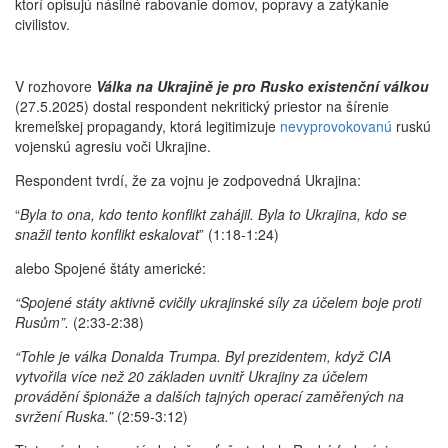
ktorí opisujú násilné rabovanie domov, popravy a zatýkanie
civilistov.
V rozhovore
Válka na Ukrajině je pro Rusko existenční válkou
(27.5.2025) dostal respondent nekritický priestor na šírenie
kremeľskej propagandy, ktorá legitimizuje
nevyprovokovanú
ruskú
vojenskú agresiu voči Ukrajine.
Respondent tvrdí, že za vojnu je zodpovedná Ukrajina:
“
Byla to ona, kdo tento konflikt zahájil. Byla to Ukrajina, kdo se
snažil tento konflikt eskalovat
” (1:18-1:24)
alebo Spojené štáty americké:
“Spojené státy aktivně cvičily ukrajinské síly za účelem boje proti
Rusům”.
(2:33-2:38)
“Tohle je válka Donalda Trumpa. Byl prezidentem, když CIA
vytvořila více než 20 základen uvnitř Ukrajiny za účelem
provádění špionáže a dalších tajných operací zaměřených na
svržení Ruska.”
(2:59-3:12)