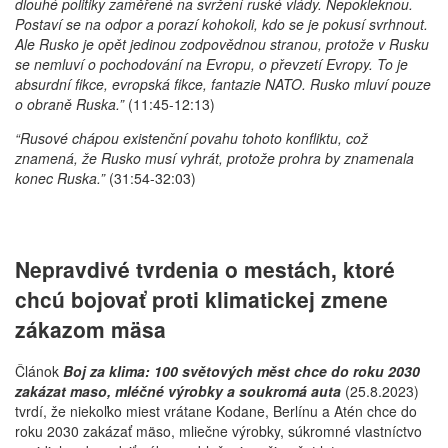
dlouhé politiky zaměřené na svržení ruské vlády. Nepokleknou.
Postaví se na odpor a porazí kohokoli, kdo se je pokusí svrhnout.
Ale Rusko je opět jedinou zodpovědnou stranou, protože v Rusku
se nemluví o pochodování na Evropu, o převzetí Evropy. To je
absurdní fikce, evropská fikce, fantazie NATO. Rusko mluví pouze
o obraně Ruska.”
(11:45-12:13)
“Rusové chápou existenční povahu tohoto konfliktu, což
znamená, že Rusko musí vyhrát, protože prohra by znamenala
konec Ruska.”
(31:54-32:03)
Nepravdivé tvrdenia o mestách, ktoré
chcú bojovať proti klimatickej zmene
zákazom mäsa
Článok
Boj za klima: 100 světových měst chce do roku 2030
zakázat maso, mléčné výrobky a soukromá auta
(25.8.2023)
tvrdí, že niekoľko miest vrátane Kodane, Berlínu a Atén chce do
roku 2030 zakázať mäso, mliečne výrobky, súkromné vlastníctvo