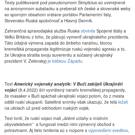
Texty publikované pod pseudonymom Simplicius sú uverejnené
na anonymnom substacku a preberali ich české a slovenské weby
so sporným obsahom vrátane portálov Parlamentní listy,
Slovensko-Ruská spoločnosť a Hlavný Denník.
Zahraničná spravodajská služba Ruska
obvinila
Spojené štáty a
Veľkú Britániu z toho, že plánujú vymeniť ukrajinského prezidenta.
Táto údajná výmena zapadá do širšieho naratívu, ktorou
kremeľská propaganda legitimizuje ruskú vojenskú agresiu a to,
že Ukrajina stratila svoju suverenitu a súčasný ukrajinský
prezident V. Zelenskyj
je bábkou Západu
.
Text
Americký vojenský analytik: V Buči zabíjeli Ukrajinští
vojáci
(8.4.2022) šíri vyvrátený naratív kremeľskej propagandy,
že masaker v Buči spáchali ukrajinskí vojaci potom, čo z mesta
odišli ruskí okupanti. Satelitné snímky však ukazujú, že telá
ležali
na uliciach už pred odchodom ruských vojsk.
Text tvrdí, že ruskí vojaci mali
„dobré vztahy s místním
obyvatelstvem”
a fungoval medzi nimi výmenný obchod s
potravinami. Aj tieto tvrdenia sú v rozpore s
výpoveďami svedkov
,