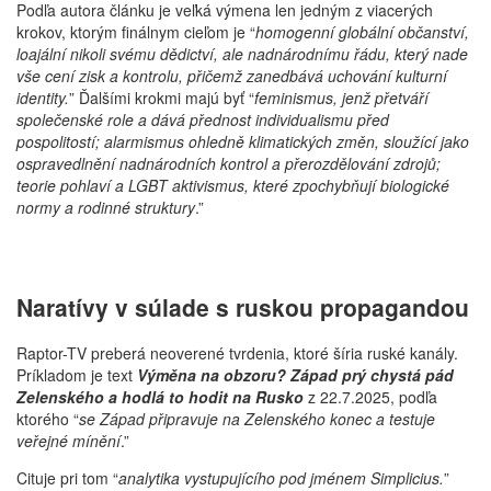
Podľa autora článku je veľká výmena len jedným z viacerých
krokov, ktorým finálnym cieľom je “
homogenní globální občanství,
loajální nikoli svému dědictví, ale nadnárodnímu řádu, který nade
vše cení zisk a kontrolu, přičemž zanedbává uchování kulturní
identity.
” Ďalšími krokmi majú byť “
feminismus, jenž přetváří
společenské role a dává přednost individualismu před
pospolitostí; alarmismus ohledně klimatických změn, sloužící jako
ospravedlnění nadnárodních kontrol a přerozdělování zdrojů;
teorie pohlaví a LGBT aktivismus, které zpochybňují biologické
normy a rodinné struktury
.”
Naratívy v súlade s ruskou propagandou
Raptor-TV preberá neoverené tvrdenia, ktoré šíria ruské kanály.
Príkladom je text
Výměna na obzoru? Západ prý chystá pád
Zelenského a hodlá to hodit na Rusko
z 22.7.2025, podľa
ktorého “
se Západ připravuje na Zelenského konec a testuje
veřejné mínění
.”
Cituje pri tom “
analytika vystupujícího pod jménem Simplicius.
”