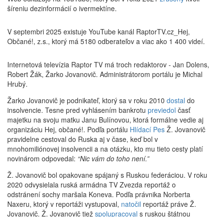
šíreniu dezinformácií o ivermektíne.
V septembri 2025 existuje YouTube kanál RaptorTV.cz_Hej,
Občané!, z.s., ktorý má 5180 odberateľov a viac ako 1 400 videí.
Internetová televízia Raptor TV má troch redaktorov - Jan Dolens,
Robert Žák, Žarko Jovanovič. Administrátorom portálu je Michal
Hrubý.
Žarko Jovanovič je podnikateľ, ktorý sa v roku 2010
dostal
do
insolvencie. Tesne pred vyhlásením bankrotu
previedol
časť
majetku na svoju matku Janu Bulínovou, ktorá formálne vedie aj
organizáciu Hej, občané!. Podľa portálu
Hlídací Pes
Ž. Jovanovič
pravidelne cestoval do Ruska aj v čase, keď bol v
mnohomiliónovej insolvencii a na otázku, kto mu tieto cesty platí
novinárom odpovedal:
“Nic vám do toho není.”
Ž. Jovanovič bol opakovane spájaný s Ruskou federáciou. V roku
2020 odvysielala ruská armádna TV Zvezda reportáž o
odstránení sochy maršala Koneva. Podľa právnika Norberta
Naxeru, ktorý v reportáži vystupoval,
natočil
reportáž práve Ž.
Jovanovič. Ž. Jovanovič tiež
spolupracoval
s ruskou štátnou