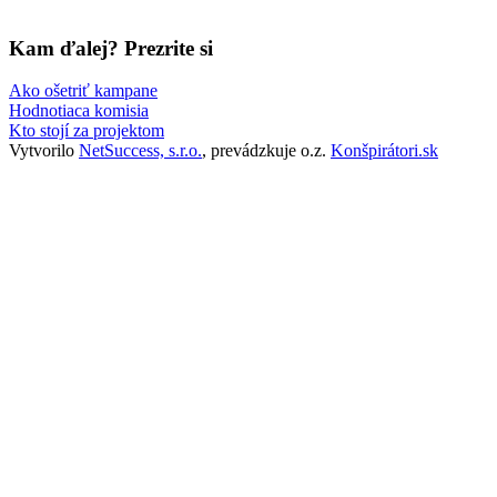
Kam ďalej? Prezrite si
Ako ošetriť kampane
Hodnotiaca komisia
Kto stojí za projektom
Vytvorilo
NetSuccess, s.r.o.
, prevádzkuje o.z.
Konšpirátori.sk