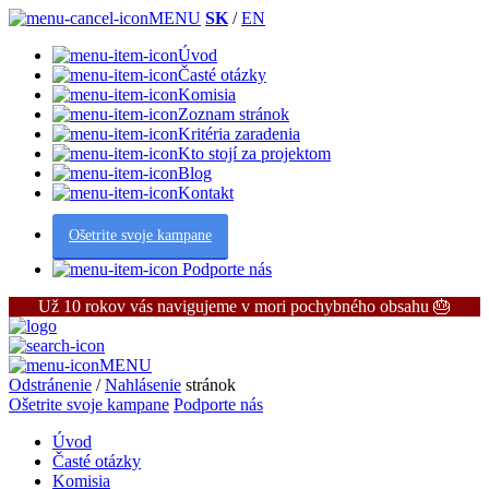
MENU
SK
/
EN
Úvod
Časté otázky
Komisia
Zoznam stránok
Kritéria zaradenia
Kto stojí za projektom
Blog
Kontakt
Ošetrite svoje kampane
Podporte nás
Už 10 rokov vás navigujeme v mori pochybného obsahu 🎂
MENU
Odstránenie
/
Nahlásenie
stránok
Ošetrite svoje kampane
Podporte nás
Úvod
Časté otázky
Komisia