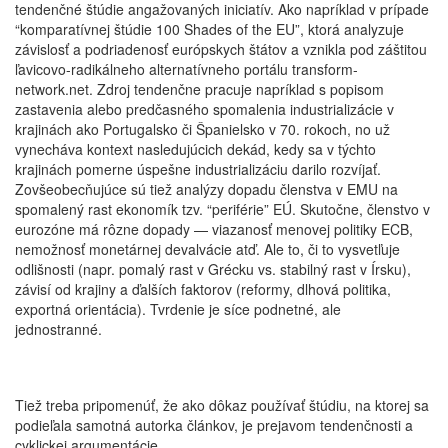
tendenčné štúdie angažovaných iniciatív. Ako napríklad v prípade
“komparatívnej štúdie 100 Shades of the EU”, ktorá analyzuje
závislosť a podriadenosť európskych štátov a vznikla pod záštitou
ľavicovo-radikálneho alternatívneho portálu transform-
network.net. Zdroj tendenčne pracuje napríklad s popisom
zastavenia alebo predčasného spomalenia industrializácie v
krajinách ako Portugalsko či Španielsko v 70. rokoch, no už
vynecháva kontext nasledujúcich dekád, kedy sa v týchto
krajinách pomerne úspešne industrializáciu darilo rozvíjať.
Zovšeobecňujúce sú tiež analýzy dopadu členstva v EMU na
spomalený rast ekonomík tzv. “periférie” EÚ. Skutočne, členstvo v
eurozóne má rôzne dopady — viazanosť menovej politiky ECB,
nemožnosť monetárnej devalvácie atď. Ale to, či to vysvetľuje
odlišnosti (napr. pomalý rast v Grécku vs. stabilný rast v Írsku),
závisí od krajiny a ďalších faktorov (reformy, dlhová politika,
exportná orientácia). Tvrdenie je síce podnetné, ale
jednostranné.
Tiež treba pripomenúť, že ako dôkaz používať štúdiu, na ktorej sa
podieľala samotná autorka článkov, je prejavom tendenčnosti a
cyklickej argumentácie.