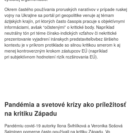
Okrem častého používania proruských naratívov v prípade ruskej
vojny na Ukrajine sa portál pri geopolitike venuje aj témam
ázijských krajín, pri ktorých často časopis pracuje s objektívnymi
informáciami, avšak “očistenými” o kritické body. Napríklad
neutrálny tón pri téme čínsko-indických vzťahov či nekritické
prezentovanie vyjadrení iránskych predstaviteľovbez širšieho
kontextu je v príkrom protiklade so silnou kritikou smerom k aj
menej kontroverzným krokom zástupcov EÚ (napríklad
pri subjektívnom hodnotení rizík rozširovania EÚ).
Pandémia a svetové krízy ako príležitosť
na kritiku Západu
Pandémiu covid-19 autorky Ilona Švihlíková a Veronika Sošová
Salminen pomerne často používali na kritiku Západu. Vo