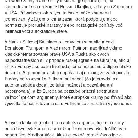
Na webe zachytávame silný fokus na geopolitiku, najmä
sústreďovanie sa na konflikt Rusko–Ukrajina, vzťahy so Západom
a USA. Pri weboch tohto typu to často môže znamenať
jednostranný záujem o tematizáciu, ktorá podporuje alebo
normalizuje proruské naratívy alebo nostalgické pohľady voči
inklinácii voči autokratickej sfére.
V článku Sušovej Salminen o nedávnom summite medzi
Donaldom Trumpom a Vladimirom Putinom napríklad vidíme
klasické tematizovanie práve USA a Ruska ako dvoch
najpodstatnejších síl v prípade ruskej agresie na Ukrajine, ako aj
kritika Európy ako celku kvôli údajnému nezáujmu o diplomatické
riešenia. Argumentácia stojí napríklad aj na tom, že zástupcovia
Európy na rokovaní s Putinom ani neboli (čo je pravda, ale
autorka zabúda dodať, že taká možnosť a pozvánka ani
neexistovala), a že Európa sa bezzubo prizerá stretnutiam
veľmocí (pričom argumenty, ktoré európske krajiny používajú ako
vysvetlenie nestretávania sa s Putinom sú z naratívu vynechané).
V iných článkoch (nielen) táto autorka argumentuje málokedy
empirickým výskumom a analýzami renomovaných inštitútov a
odborníkov či odborníčok. Ak sú citované zdroje, často ide o