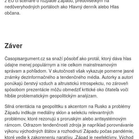
z EÚ či scenáre o rozpade Západu, predovšetkým na
nedôveryhodných portáloch ako Hlavný denník alebo Hlas
občana.
Záver
Časopisargument.cz sa snaží pôsobiť ako protál, ktorý dáva hlas
údajne menej populárnym a nie celkom mainstreamovým
správam a pohľadom. V skutočnosti však vykazuje pomerne jasné
známky dezinformačného a tendenčného média. Autorky a autori
ponúkajú čerstvý vzduch a altruistickú introspekciu, no zároveň
spôsobom prezentácie môžu obmedziť kritické oko čitateľa voči
hlbšie problematickým geopolitickým analýzam.
Silná orientácia na geopolitiku s akcentom na Rusko a problémy
Západu indikuje mediálny sklon a selekciu relevantných
problémov, ktoré rezonujú s proruským alebo antisystémovým
rámcom. Odrazom tendenčnosti zdroja je napríklad porovnávanie
výkonu východných štátov a rozhodnutí Západu počas pandémie,
ktoré vedie k zakoreneniu naratívu „Západ je neefektívny, Východ