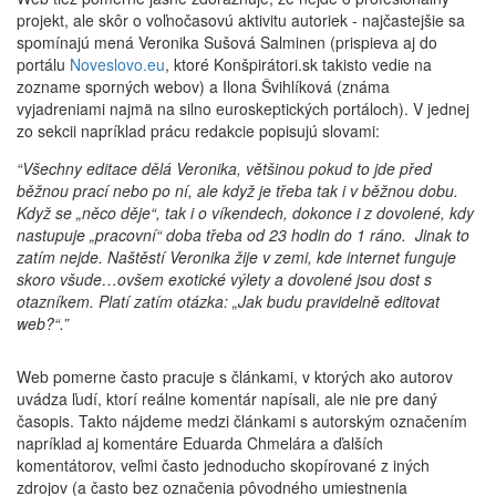
projekt, ale skôr o voľnočasovú aktivitu autoriek - najčastejšie sa
spomínajú mená Veronika Sušová Salminen (prispieva aj do
portálu
Noveslovo.eu
, ktoré Konšpirátori.sk takisto vedie na
zozname sporných webov) a Ilona Švihlíková (známa
vyjadreniami najmä na silno euroskeptických portáloch). V jednej
zo sekcii napríklad prácu redakcie popisujú slovami:
“Všechny editace dělá Veronika, většinou pokud to jde před
běžnou prací nebo po ní, ale když je třeba tak i v běžnou dobu.
Když se „něco děje“, tak i o víkendech, dokonce i z dovolené, kdy
nastupuje „pracovní“ doba třeba od 23 hodin do 1 ráno. Jinak to
zatím nejde. Naštěstí Veronika žije v zemi, kde internet funguje
skoro všude…ovšem exotické výlety a dovolené jsou dost s
otazníkem. Platí zatím otázka: „Jak budu pravidelně editovat
web?“.”
Web pomerne často pracuje s článkami, v ktorých ako autorov
uvádza ľudí, ktorí reálne komentár napísali, ale nie pre daný
časopis. Takto nájdeme medzi článkami s autorským označením
napríklad aj komentáre Eduarda Chmelára a ďalších
komentátorov, veľmi často jednoducho skopírované z iných
zdrojov (a často bez označenia pôvodného umiestnenia