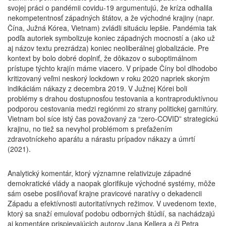
svojej práci o pandémii covidu‑19 argumentujú, že kríza odhalila
nekompetentnosť západných štátov, a že východné krajiny (napr.
Čína, Južná Kórea, Vietnam) zvládli situáciu lepšie. Pandémia tak
podľa autoriek symbolizuje koniec západných mocností a (ako už
aj názov textu prezrádza) koniec neoliberálnej globalizácie. Pre
kontext by bolo dobré doplniť, že dôkazov o suboptimálnom
prístupe týchto krajín máme viacero. V prípade Číny bol dlhodobo
kritizovaný veľmi neskorý lockdown v roku 2020 napriek skorým
indikáciám nákazy z decembra 2019. V Južnej Kórei boli
problémy s drahou dostupnosťou testovania a kontraproduktívnou
podporou cestovania medzi regiónmi zo strany politickej garnitúry.
Vietnam bol síce istý čas považovaný za “zero-COVID” strategickú
krajinu, no tiež sa nevyhol problémom s preťažením
zdravotníckeho aparátu a nárastu prípadov nákazy a úmrtí
(2021).
Analytický komentár, ktorý významne relativizuje západné
demokratické vlády a naopak glorifikuje východné systémy, môže
sám osebe posilňovať krajne pravicové naratívy o dekadencii
Západu a efektívnosti autoritatívnych režimov. V uvedenom texte,
ktorý sa snaží emulovať podobu odborných štúdií, sa nachádzajú
aj komentáre prispievajúcich autorov Jana Kellera a či Petra