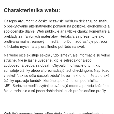
Charakteristika webu:
Časopis Argument je české nezávislé médium deklarujúce snahu
o poskytovanie alternatívneho pohľadu na politické, ekonomické a
spoločenské dianie. Web publikuje analytické články, komentáre a
preklady zahraničných materiálov. Redakcia sa prezentuje ako
protiváha mainstreamovým médiám, pričom zdôrazňuje potrebu
kritického myslenia a pluralitného pohľadu na svet.
Na webe síce existuje sekcia „Kdo jsme?“, ale informácie sú veľmi
stručné. Nie je jasne uvedené, kto je šéfredaktor alebo
zodpovedná osoba za obsah. Chýbajú informácie o tom, kto
schvaľuje články alebo či prechádzajú fact-checkingom. Napríklad
v sekcii “Jak se dělá časopis zdola” hovorí text o tom, že autorské
články opravuje fanúšik, ktorého spoznáme len pod iniciálami
“JB”. Seriózne médiá zvyčajne uvádzajú meno a pozíciu každého
člena redakcie a sú jasne dohľadateľné ich profesionálne profily.
Web tiež pomerne jasne zdôrazňuje, že nejde o profesionálny