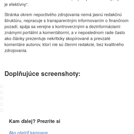
je efektívny“.
Stránka okrem nepoctivého zdrojovania nemá jasnú redakčnú
štruktúru, nepracuje s transparentným informovaním o finančnom
pozadí, spája sa verejne s kontroverznými a dezinformáciami
známymi portálmi a komentátormi, a v neposlednom rade často
ako články prezentuje nekriticky skopírované a prevzaté
komentáre autorov, ktorí nie sú členmi redakcie, bez kvalitného
zdrojovania.
Doplňujúce screenshoty:
Kam ďalej? Prezrite si
Ako ošetriť kampane