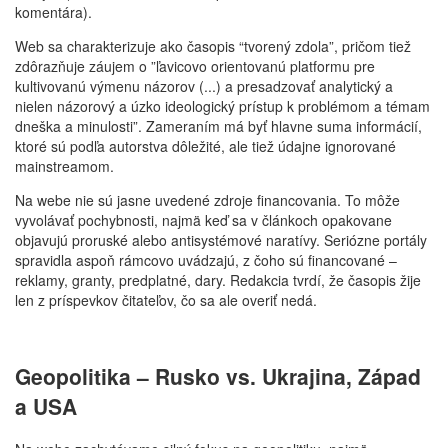
komentára).
Web sa charakterizuje ako časopis “tvorený zdola”, pričom tiež
zdôrazňuje záujem o ”ľavicovo orientovanú platformu pre
kultivovanú výmenu názorov (...) a presadzovať analytický a
nielen názorový a úzko ideologický prístup k problémom a témam
dneška a minulosti”. Zameraním má byť hlavne suma informácií,
ktoré sú podľa autorstva dôležité, ale tiež údajne ignorované
mainstreamom.
Na webe nie sú jasne uvedené zdroje financovania. To môže
vyvolávať pochybnosti, najmä keď sa v článkoch opakovane
objavujú proruské alebo antisystémové naratívy. Seriózne portály
spravidla aspoň rámcovo uvádzajú, z čoho sú financované –
reklamy, granty, predplatné, dary. Redakcia tvrdí, že časopis žije
len z príspevkov čitateľov, čo sa ale overiť nedá.
Geopolitika – Rusko vs. Ukrajina, Západ
a USA