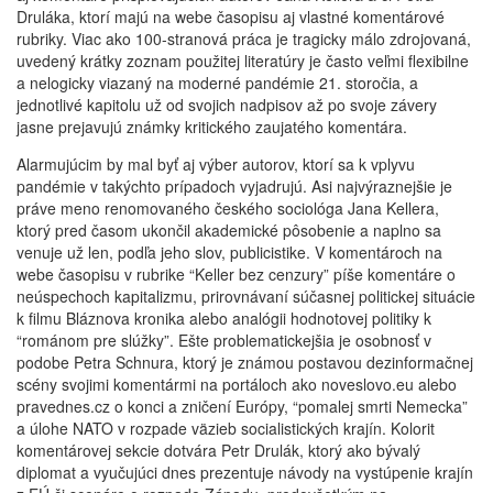
Druláka, ktorí majú na webe časopisu aj vlastné komentárové
rubriky. Viac ako 100-stranová práca je tragicky málo zdrojovaná,
uvedený krátky zoznam použitej literatúry je často veľmi flexibilne
a nelogicky viazaný na moderné pandémie 21. storočia, a
jednotlivé kapitolu už od svojich nadpisov až po svoje závery
jasne prejavujú známky kritického zaujatého komentára.
Alarmujúcim by mal byť aj výber autorov, ktorí sa k vplyvu
pandémie v takýchto prípadoch vyjadrujú. Asi najvýraznejšie je
práve meno renomovaného českého sociológa Jana Kellera,
ktorý pred časom ukončil akademické pôsobenie a naplno sa
venuje už len, podľa jeho slov, publicistike. V komentároch na
webe časopisu v rubrike “Keller bez cenzury” píše komentáre o
neúspechoch kapitalizmu, prirovnávaní súčasnej politickej situácie
k filmu Bláznova kronika alebo analógii hodnotovej politiky k
“románom pre slúžky”. Ešte problematickejšia je osobnosť v
podobe Petra Schnura, ktorý je známou postavou dezinformačnej
scény svojimi komentármi na portáloch ako noveslovo.eu alebo
pravednes.cz o konci a zničení Európy, “pomalej smrti Nemecka”
a úlohe NATO v rozpade väzieb socialistických krajín. Kolorit
komentárovej sekcie dotvára Petr Drulák, ktorý ako bývalý
diplomat a vyučujúci dnes prezentuje návody na vystúpenie krajín