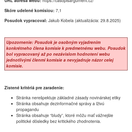
URL adresa webu:
https://casopisargument.cz/
Skóre udelené komisiou:
7,1
Posudok vypracoval:
Jakub Kobela (aktualizácia: 29.8.2025)
Upozornenie: Posudok je osobným vyjadrením
konkrétneho člena komisie k predmetnému webu. Posudok
bol vypracovaný až po nezávislom hodnotení webu
jednotlivými členmi komisie a nevyjadruje názor celej
komisie.
Zistené kritériá pre zaradenie:
Stránka nerešpektuje základné zásady novinárskej etiky
Stránka obsahuje dezinformačné správy a lživú
propagandu
Stránka obsahuje “bludy”, ktoré môžu mať vážnejšie
politické dôsledky bez kritického zhodnotenia.