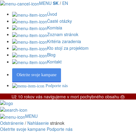
MENU
SK
/
EN
Úvod
Časté otázky
Komisia
Zoznam stránok
Kritéria zaradenia
Kto stojí za projektom
Blog
Kontakt
Ošetrite svoje kampane
Podporte nás
Už 10 rokov vás navigujeme v mori pochybného obsahu 🎂
MENU
Odstránenie
/
Nahlásenie
stránok
Ošetrite svoje kampane
Podporte nás