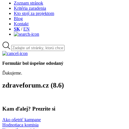
Zoznam stránok
Kritéria zaradenia
Kto stojí za projektom
Blog
Kontakt
SK
/
EN
Formulár bol úspešne odoslaný
Ďakujeme.
zdraveforum.cz (8.6)
Kam ďalej? Prezrite si
Ako ošetriť kampane
Hodnotiaca komisia