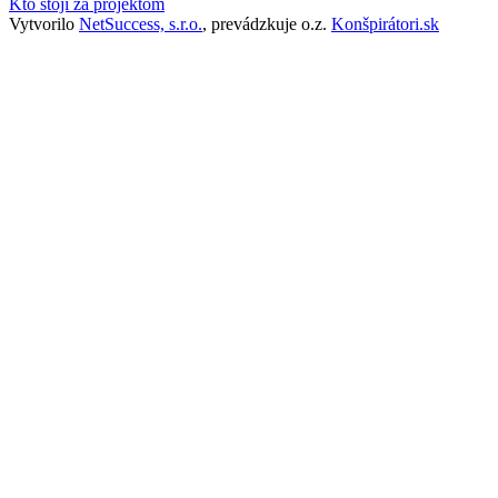
Kto stojí za projektom
Vytvorilo
NetSuccess, s.r.o.
, prevádzkuje o.z.
Konšpirátori.sk