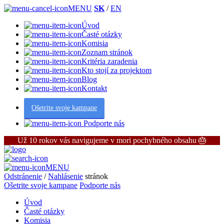
MENU
SK
/
EN
Úvod
Časté otázky
Komisia
Zoznam stránok
Kritéria zaradenia
Kto stojí za projektom
Blog
Kontakt
Ošetrite svoje kampane
Podporte nás
Už 10 rokov vás navigujeme v mori pochybného obsahu 🎂
MENU
Odstránenie
/
Nahlásenie
stránok
Ošetrite svoje kampane
Podporte nás
Úvod
Časté otázky
Komisia