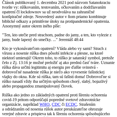
Článok publikovaný 1. decembra 2021 pod názvom Satanokraciu
tvoríte vy: rúškovaním, testovaním, očkovaním a dodržiavaním
opatrení čI lockdownov sa už neodvoláva na zahraničné
konšpiračné zdroje. Neuvedený autor v ňom priamo kombinuje
biblické odkazy a primitívne útoky na protipandemické opatrenia.
Anonymný autor okrem iného píše:
"Ten, kto utečie pred strachom, padne do jamy, a ten, kto vylezie z
jamy, bude lapený do smečky. ..." Jeremiáš 48:44
Kto je vykonávateľom opatrení? Vláda alebo vy sami? Strach z
vírusu a nosenie rúška dnes pôsobí infekcie a plesne, na ktoré
niektorí umierajú! Okrem toho, to rúško je satanský symbol, pretože
čelo z Zj. 13:16 je možné preložiť aj ako prednú časť tváre. Uznanie
rúška dáva určitú legitimitu aj energiu pre ďalšie svinstvá -
dobrovoľné nasadenie rúška je niečo ako vyvesenie fašistickej
vlajky do okna. Kde sú rúška, tam sú fašisti doma! Dobrovoľne si
rúško nasadí vždy iba určitým spôsobom chorý, slabý, bojazlivý
alebo propagandou zmanipulovaný človek.
Rúška ako jedno zo základných opatrení proti šíreniu ochorenia
covid-19 pritom odporúčajú popredné svetové zdravotnícke
organizácie, napríklad
WHO
,
CDC
či
ECDC
. Strašením
a odrádzaním od nosenia rúšok autor preukázateľne ohrozuje
verejné zdravie a prispieva tak k šíreniu ochorenia spôsobujúceho