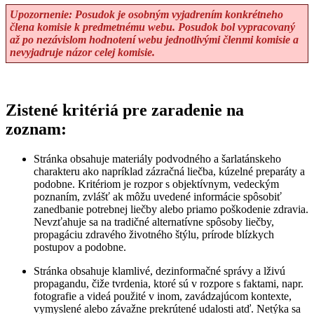
Upozornenie: Posudok je osobným vyjadrením konkrétneho
člena komisie k predmetnému webu. Posudok bol vypracovaný
až po nezávislom hodnotení webu jednotlivými členmi komisie a
nevyjadruje názor celej komisie.
Zistené kritériá pre zaradenie na
zoznam:
Stránka obsahuje materiály podvodného a šarlatánskeho
charakteru ako napríklad zázračná liečba, kúzelné preparáty a
podobne. Kritériom je rozpor s objektívnym, vedeckým
poznaním, zvlášť ak môžu uvedené informácie spôsobiť
zanedbanie potrebnej liečby alebo priamo poškodenie zdravia.
Nevzťahuje sa na tradičné alternatívne spôsoby liečby,
propagáciu zdravého životného štýlu, prírode blízkych
postupov a podobne.
Stránka obsahuje klamlivé, dezinformačné správy a lživú
propagandu, čiže tvrdenia, ktoré sú v rozpore s faktami, napr.
fotografie a videá použité v inom, zavádzajúcom kontexte,
vymyslené alebo závažne prekrútené udalosti atď. Netýka sa