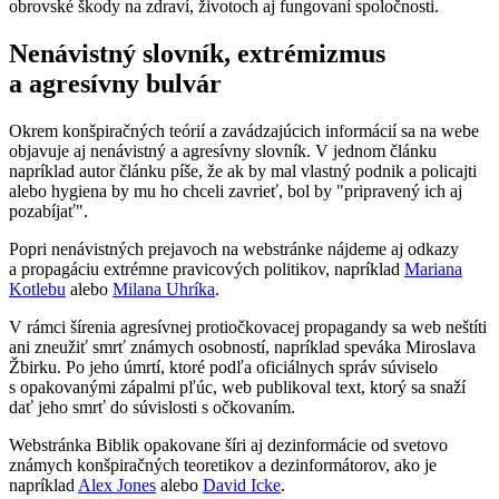
obrovské škody na zdraví, životoch aj fungovaní spoločnosti.
Nenávistný slovník, extrémizmus
a agresívny bulvár
Okrem konšpiračných teórií a zavádzajúcich informácií sa na webe
objavuje aj nenávistný a agresívny slovník. V jednom článku
napríklad autor článku píše, že ak by mal vlastný podnik a policajti
alebo hygiena by mu ho chceli zavrieť, bol by "pripravený ich aj
pozabíjať".
Popri nenávistných prejavoch na webstránke nájdeme aj odkazy
a propagáciu extrémne pravicových politikov, napríklad
Mariana
Kotlebu
alebo
Milana Uhríka
.
V rámci šírenia agresívnej protiočkovacej propagandy sa web neštíti
ani zneužiť smrť známych osobností, napríklad speváka Miroslava
Žbirku. Po jeho úmrtí, ktoré podľa oficiálnych správ súviselo
s opakovanými zápalmi pľúc, web publikoval text, ktorý sa snaží
dať jeho smrť do súvislosti s očkovaním.
Webstránka Biblik opakovane šíri aj dezinformácie od svetovo
známych konšpiračných teoretikov a dezinformátorov, ako je
napríklad
Alex Jones
alebo
David Icke
.