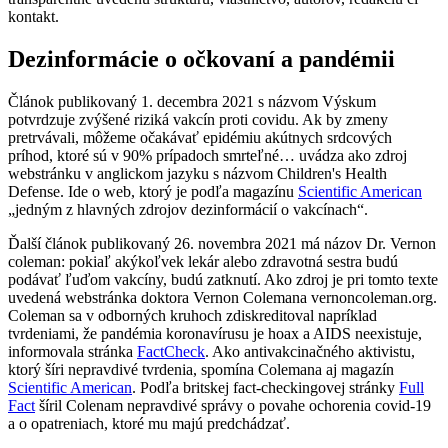
kontakt.
Dezinformácie o očkovaní a pandémii
Článok publikovaný 1. decembra 2021 s názvom Výskum
potvrdzuje zvýšené riziká vakcín proti covidu. Ak by zmeny
pretrvávali, môžeme očakávať epidémiu akútnych srdcových
príhod, ktoré sú v 90% prípadoch smrteľné… uvádza ako zdroj
webstránku v anglickom jazyku s názvom Children's Health
Defense. Ide o web, ktorý je podľa magazínu
Scientific American
„jedným z hlavných zdrojov dezinformácií o vakcínach“.
Ďalší článok publikovaný 26. novembra 2021 má názov Dr. Vernon
coleman: pokiaľ akýkoľvek lekár alebo zdravotná sestra budú
podávať ľuďom vakcíny, budú zatknutí. Ako zdroj je pri tomto texte
uvedená webstránka doktora Vernon Colemana vernoncoleman.org.
Coleman sa v odborných kruhoch zdiskreditoval napríklad
tvrdeniami, že pandémia koronavírusu je hoax a AIDS neexistuje,
informovala stránka
FactCheck
. Ako antivakcinačného aktivistu,
ktorý šíri nepravdivé tvrdenia, spomína Colemana aj magazín
Scientific American
. Podľa britskej fact-checkingovej stránky
Full
Fact
šíril Colenam nepravdivé správy o povahe ochorenia covid-19
a o opatreniach, ktoré mu majú predchádzať.