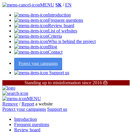
MENU
SK
/
EN
Introduction
Frequent questions
Review board
List of websites
Criteria
Who is behind the project
Blog
Contact
Protect your campaigns
Support us
Standing up to misinformation since 2016 🎂
MENU
Remove
/
Report
a website
Protect your campaigns
Support us
Introduction
Frequent questions
Review board