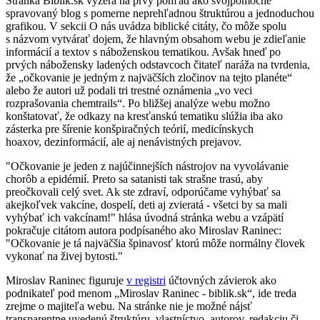
Stránka Biblik.sk vyzerá na prvý pohľad ako svojpomocne
spravovaný blog s pomerne neprehľadnou štruktúrou a jednoduchou
grafikou. V sekcii O nás uvádza biblické citáty, čo môže spolu
s názvom vytvárať dojem, že hlavným obsahom webu je zdieľanie
informácií a textov s náboženskou tematikou. Avšak hneď po
prvých nábožensky ladených odstavcoch čitateľ naráža na tvrdenia,
že „očkovanie je jedným z najväčších zločinov na tejto planéte“
alebo že autori už podali tri trestné oznámenia „vo veci
rozprašovania chemtrails“. Po bližšej analýze webu možno
konštatovať, že odkazy na kresťanskú tematiku slúžia iba ako
zásterka pre šírenie konšpiračných teórií, medicínskych
hoaxov, dezinformácií, ale aj nenávistných prejavov.
"Očkovanie je jeden z najúčinnejších nástrojov na vyvolávanie
chorôb a epidémií. Preto sa satanisti tak strašne trasú, aby
preočkovali celý svet. Ak ste zdraví, odporúčame vyhýbať sa
akejkoľvek vakcíne, dospelí, deti aj zvieratá - všetci by sa mali
vyhýbať ich vakcínam!" hlása úvodná stránka webu a vzápätí
pokračuje citátom autora podpísaného ako Miroslav Raninec:
"Očkovanie je tá najväčšia špinavosť ktorú môže normálny človek
vykonať na živej bytosti."
Miroslav Raninec figuruje
v registri
účtovných závierok ako
podnikateľ pod menom „Miroslav Raninec - biblik.sk“, ide treda
zrejme o majiteľa webu. Na stránke nie je možné nájsť
transparentne uvedenú štruktúru, vlastníctvo, autorov, redakciu či