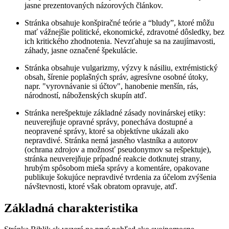
jasne prezentovaných názorových článkov.
Stránka obsahuje konšpiračné teórie a “bludy”, ktoré môžu
mať vážnejšie politické, ekonomické, zdravotné dôsledky, bez
ich kritického zhodnotenia. Nevzťahuje sa na zaujímavosti,
záhady, jasne označené špekulácie.
Stránka obsahuje vulgarizmy, výzvy k násiliu, extrémistický
obsah, šírenie poplašných správ, agresívne osobné útoky,
napr. "vyrovnávanie si účtov", hanobenie menšín, rás,
národností, náboženských skupín atď.
Stránka nerešpektuje základné zásady novinárskej etiky:
neuverejňuje opravné správy, ponecháva dostupné a
neopravené správy, ktoré sa objektívne ukázali ako
nepravdivé. Stránka nemá jasného vlastníka a autorov
(ochrana zdrojov a možnosť pseudonymov sa rešpektuje),
stránka neuverejňuje prípadné reakcie dotknutej strany,
hrubým spôsobom mieša správy a komentáre, opakovane
publikuje šokujúce nepravdivé tvrdenia za účelom zvýšenia
návštevnosti, ktoré však obratom opravuje, atď.
Základná charakteristika