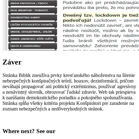
Záver
Stránka Biblik zneužíva prvky kresťanského náboženstva na šírenie
nebezpečných konšpiračných teórií, hoaxov, dezinformácií, pričom
neváhajú propagovať ani politický extrémizmus, používať agresívny
a nenávistný slovník, ohrozovať ľudské zdravie. Web tak priespieva
k narúšaniu demokratického poriadku a pokojného spolunažívania.
Stránka spĺňa všetky kritéria projektu Konšpirátori pre zaradenie na
zoznam nebezpečných a nedôveryhodných stránok.
Where next? See our